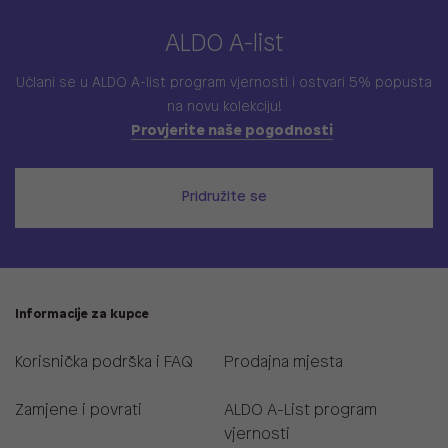
ALDO A-list
Učlani se u ALDO A-list program vjernosti
i ostvari 5% popusta
na novu kolekciju!
Provjerite naše pogodnosti
Pridružite se
Informacije za kupce
Korisnička podrška i FAQ
Prodajna mjesta
Zamjene i povrati
ALDO A-List program
vjernosti