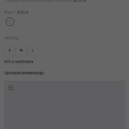
*najniža cijena u prethodnih 30 dana:
38,50 €
Boja /
BIJELA
Veličina
S
M
L
Info o veličinama
Upotpuni kombinaciju: