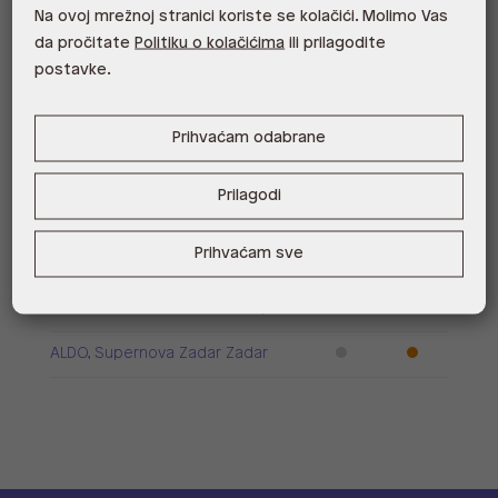
ALDO, City Center One East 10000
Na ovoj mrežnoj stranici koriste se kolačići. Molimo Vas
Zagreb
da pročitate
Politiku o kolačićima
ili prilagodite
postavke.
ALDO, City Center One West
10000 Zagreb
Prihvaćam odabrane
ALDO, Arena Centar 10020 Zagreb
ALDO, Mall of Split Split
Prilagodi
ALDO, City Center One Split 21000
Prihvaćam sve
Split
ALDO, Tower Centar 51000 Rijeka
ALDO, Supernova Zadar Zadar