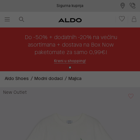
Sigurna kupnja
Besplatna dostava na prodajna mjesta
Plaćanje na rate
Do -50% + dodatnih -20% na većinu
asortimana + dostava na Box Now
paketomate za samo 0,99€!
Kreni u shopping!
Aldo Shoes
Modni dodaci
Majica
New Outlet