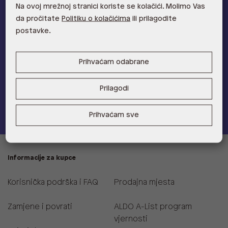
Na ovoj mrežnoj stranici koriste se kolačići. Molimo Vas
ALDO A-list
da pročitate
Politiku o kolačićima
ili prilagodite
postavke.
Učlani se u ALDO A-list program vjernosti
i ostvari 5% popusta
na novu kolekciju!
Prihvaćam odabrane
Provjerite naše pogodnosti
Prilagodi
Pridružite se
Prihvaćam sve
Informacije za kupce
Korisnička podrška i FAQ
Prodajna mjesta
Zamjene i povrati
ALDO A-List program
vjernosti