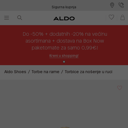
Sigurna kupnja
Besplatna dostava na prodajna mjesta
Plaćanje na rate
Do -50% + dodatnih -20% na većinu
asortimana + dostava na Box Now
paketomate za samo 0,99€!
Kreni u shopping!
Aldo Shoes
Torbe na rame
Torbice za nošenje u ruci