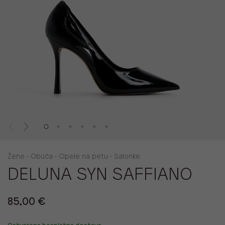
Žene - Obuća - Cipele na petu - Salonke
DELUNA SYN SAFFIANO
85,00 €