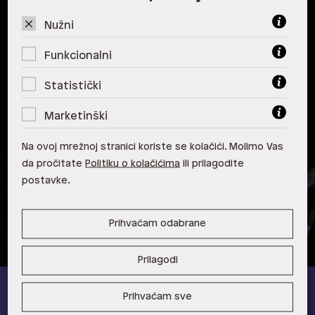
ALDO, City Center One West
10000 Zagreb
Nužni
ALDO, Arena Centar 10020 Zagreb
Funkcionalni
ALDO, Mall of Split Split
Statistički
ALDO, City Center One Split 21000
Marketinški
Split
Na ovoj mrežnoj stranici koriste se kolačići. Molimo Vas
ALDO, Tower Centar 51000 Rijeka
da pročitate
Politiku o kolačićima
ili prilagodite
postavke.
ALDO, Supernova Zadar Zadar
Prihvaćam odabrane
Prilagodi
Prihvaćam sve
ALDO A-list