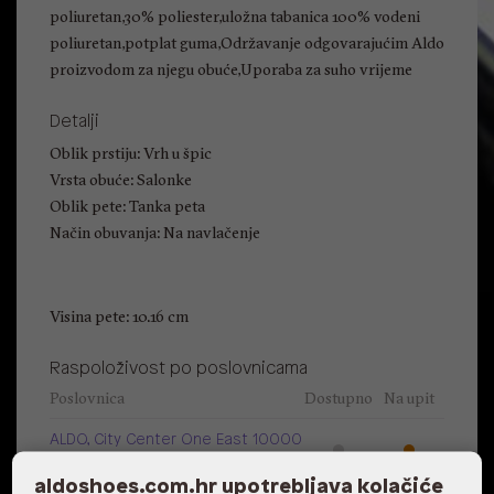
poliuretan,30% poliester,uložna tabanica 100% vodeni
poliuretan,potplat guma,Održavanje odgovarajućim Aldo
proizvodom za njegu obuće,Uporaba za suho vrijeme
Detalji
Oblik prstiju: Vrh u špic
Vrsta obuće: Salonke
Oblik pete: Tanka peta
Način obuvanja: Na navlačenje
Visina pete: 10.16 cm
Raspoloživost po poslovnicama
Poslovnica
Dostupno
Na upit
ALDO, City Center One East 10000
Zagreb
aldoshoes.com.hr upotrebljava kolačiće