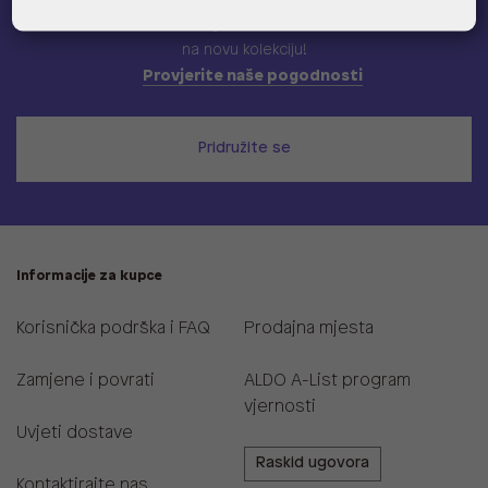
Učlani se u ALDO A-list program vjernosti
i ostvari 5% popusta
na novu kolekciju!
Provjerite naše pogodnosti
Pridružite se
Informacije za kupce
Korisnička podrška i FAQ
Prodajna mjesta
Zamjene i povrati
ALDO A-List program
vjernosti
Uvjeti dostave
Raskid ugovora
Kontaktirajte nas