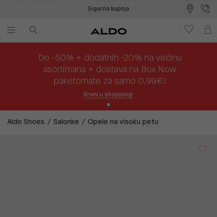
Sigurna kupnja
Besplatna dostava na prodajna mjesta
Plaćanje na rate
Do -50% + dodatnih -20% na većinu
asortimana + dostava na Box Now
paketomate za samo 0,99€!
Kreni u shopping!
Aldo Shoes
Salonke
Cipele na visoku petu