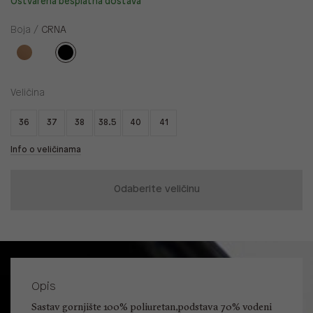
Ostvarena besplatna dostava
Boja /
CRNA
Veličina
36
37
38
38.5
40
41
Info o veličinama
Odaberite veličinu
Opis
Sastav gornjište 100% poliuretan,podstava 70% vodeni