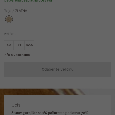
Ostvarena besplatna dostava
Boja /
ZLATNA
Veličina
40
41
42.5
Info o veličinama
Odaberite veličinu
Opis
Sastav gornjište 100% poliuretan,podstava 70%