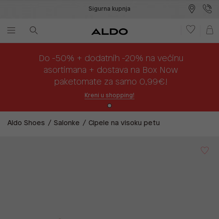
Sigurna kupnja
Besplatna dostava na prodajna mjesta
Plaćanje na rate
Do -50% + dodatnih -20% na većinu
asortimana + dostava na Box Now
paketomate za samo 0,99€!
Kreni u shopping!
Aldo Shoes
Salonke
Cipele na visoku petu