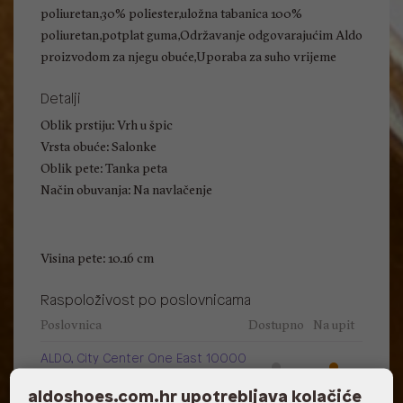
poliuretan,30% poliester,uložna tabanica 100%
poliuretan,potplat guma,Održavanje odgovarajućim Aldo
proizvodom za njegu obuće,Uporaba za suho vrijeme
Detalji
Oblik prstiju: Vrh u špic
Vrsta obuće: Salonke
Oblik pete: Tanka peta
Način obuvanja: Na navlačenje
Visina pete: 10.16 cm
Raspoloživost po poslovnicama
Poslovnica
Dostupno
Na upit
ALDO, City Center One East 10000
Zagreb
aldoshoes.com.hr upotrebljava kolačiće