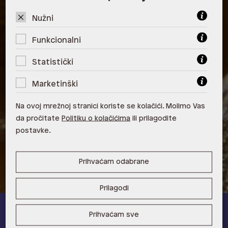
ALDO, City Center One West
10000 Zagreb
Nužni
ALDO, Arena Centar 10020 Zagreb
Funkcionalni
ALDO, Mall of Split Split
Statistički
ALDO, City Center One Split 21000
Marketinški
Split
Na ovoj mrežnoj stranici koriste se kolačići. Molimo Vas
ALDO, Tower Centar 51000 Rijeka
da pročitate
Politiku o kolačićima
ili prilagodite
postavke.
ALDO, Supernova Zadar Zadar
Prihvaćam odabrane
Prilagodi
Prihvaćam sve
ALDO A-list