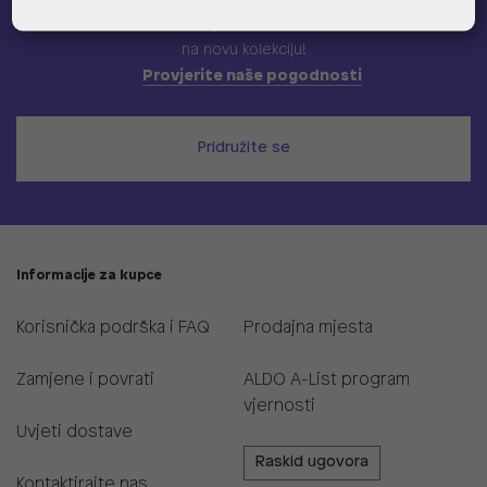
Učlani se u ALDO A-list program vjernosti
i ostvari 5% popusta
na novu kolekciju!
Provjerite naše pogodnosti
Pridružite se
Informacije za kupce
Korisnička podrška i FAQ
Prodajna mjesta
Zamjene i povrati
ALDO A-List program
vjernosti
Uvjeti dostave
Raskid ugovora
Kontaktirajte nas