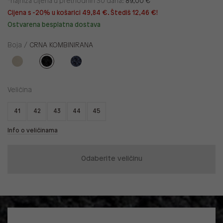
*najniža cijena u prethodnih 30 dana:
89,00 €
Cijena s -20% u košarici 49,84 €. Štediš 12,46 €!
Ostvarena besplatna dostava
Boja /
CRNA KOMBINIRANA
Veličina
41
42
43
44
45
Info o veličinama
Odaberite veličinu