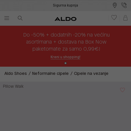
Sigurna kupnja
Besplatna dostava na prodajna mjesta
Plaćanje na rate
Do -50% + dodatnih -20% na većinu
asortimana + dostava na Box Now
paketomate za samo 0,99€!
Kreni u shopping!
Aldo Shoes
Neformalne cipele
Cipele na vezanje
Pillow Walk