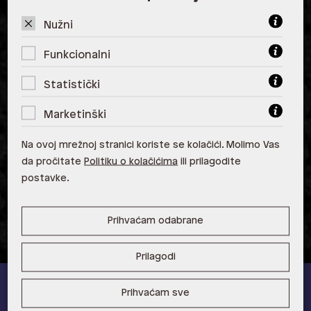
ALDO, City Center One West
10000 Zagreb
Nužni
ALDO, Arena Centar 10020 Zagreb
Funkcionalni
ALDO, Mall of Split Split
Statistički
ALDO, City Center One Split 21000
Marketinški
Split
Na ovoj mrežnoj stranici koriste se kolačići. Molimo Vas
ALDO, Tower Centar 51000 Rijeka
da pročitate
Politiku o kolačićima
ili prilagodite
postavke.
ALDO, Supernova Zadar Zadar
Prihvaćam odabrane
Prilagodi
Prihvaćam sve
ALDO A-list