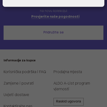
Učlani se u ALDO A-list program vjernosti
i ostvari 5% popusta
na novu kolekciju!
Provjerite naše pogodnosti
Pridružite se
Informacije za kupce
Korisnička podrška i FAQ
Prodajna mjesta
Zamjene i povrati
ALDO A-List program
vjernosti
Uvjeti dostave
Raskid ugovora
Kontaktirajte nas