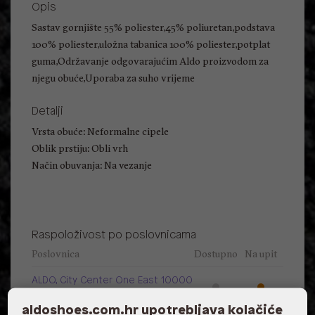
Opis
Sastav gornjište 55% poliester,45% poliuretan,podstava
100% poliester,uložna tabanica 100% poliester,potplat
guma,Održavanje odgovarajućim Aldo proizvodom za
njegu obuće,Uporaba za suho vrijeme
Detalji
Vrsta obuće: Neformalne cipele
Oblik prstiju: Obli vrh
Način obuvanja: Na vezanje
Raspoloživost po poslovnicama
Poslovnica
Dostupno
Na upit
ALDO, City Center One East 10000
Zagreb
aldoshoes.com.hr upotrebljava kolačiće