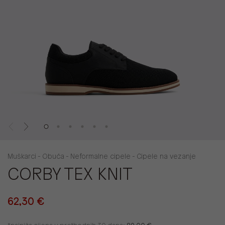
Muškarci - Obuća - Neformalne cipele - Cipele na vezanje
CORBY TEX KNIT
62,30 €