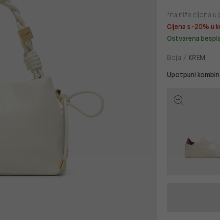
*najniža cijena 
Cijena s -20% u k
Ostvarena bespl
Boja /
KREM
Upotpuni kombina