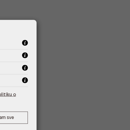
litiku o
ćam sve