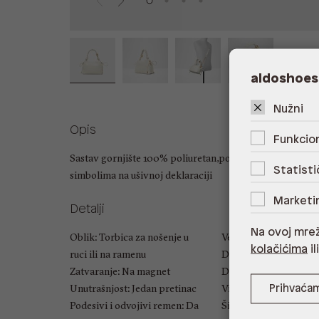
aldoshoes
Nužni
Opis
Funkcion
Sastav gornjište 100% poliuretan,podstava 100% reciklir
Statisti
simbolima na ušivnoj deklaraciji
Marketi
Detalji
Na ovoj mrež
Oblik: Torbica za nošenje u
Veličina: UNIC
kolačićima
il
ruci ili na ramenu
Duljina ručke: 7.62 cm
Zatvaranje: Na magnet
Duljina naramenice: 5
Unutrašnjost: Jedan pretinac
Visina: 27 cm
Prihvaća
Podesivi i odvojivi remen: Da
Širina: 24 cm