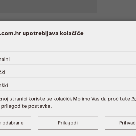
.com.hr upotrebljava kolačiće
alni
ani polietilen tereftalat,Održavanje sukladno
čki
nški
noj stranici koriste se kolačići. Molimo Vas da pročitate
Po
i prilagodite postavke.
8.42 cm
m odabrane
Prilagodi
Prihva