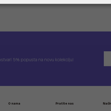
 ostvari 5% popusta na novu kolekciju!
O nama
Pratite nas
Način