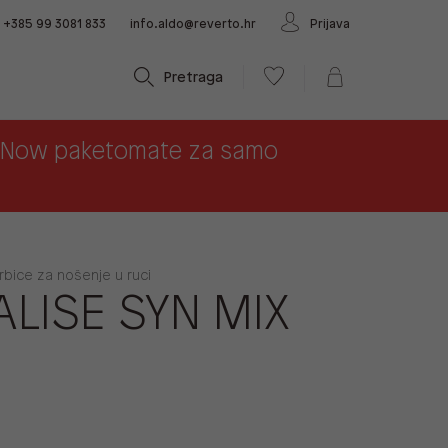
+385 99 3081 833
info.aldo@reverto.hr
Prijava
Pretraga
x Now paketomate za samo
orbice za nošenje u ruci
LISE SYN MIX