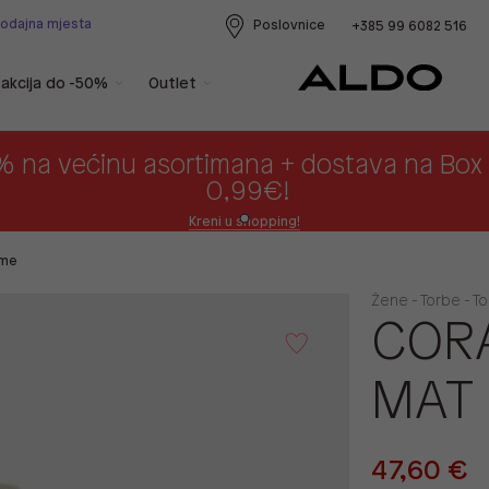
rodajna mjesta
Poslovnice
+385 99 6082 516
akcija do -50%
Outlet
% na većinu asortimana + dostava na Bo
0,99€!
Kreni u shopping!
ame
Žene - Torbe - T
CORA
MAT
47,60 €