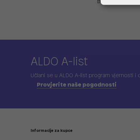
Dubina: 12 cm
ALDO A-list
Učlani se u ALDO A-list program vjernosti
i
Provjerite naše pogodnosti
Informacije za kupce