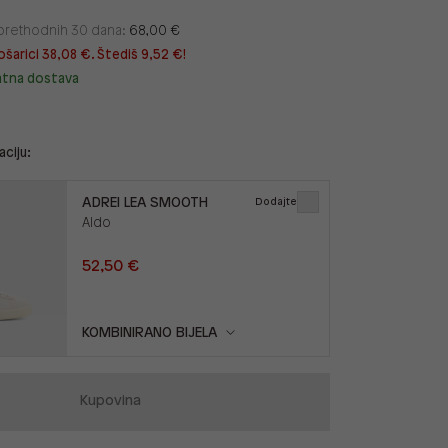
u prethodnih 30 dana:
68,00 €
ošarici 38,08 €. Štediš 9,52 €!
atna dostava
ciju:
ADREI LEA SMOOTH
Dodajte
Aldo
52,50 €
KOMBINIRANO BIJELA
Kupovina