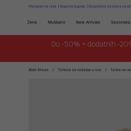
Plaćanje na rate
|
Sigurna kupnja
|
Besplatna dostava na p
Žene
Muškarci
New Arrivals
Sezonska 
Do -50% + dodatnih -20
Aldo Shoes
Torbice za nošenje u ruci
Torbe na r