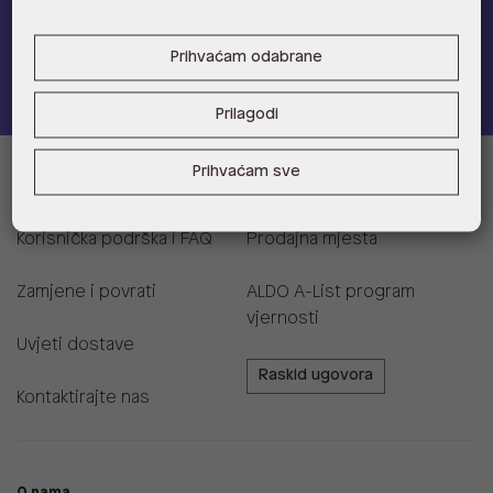
Prihvaćam odabrane
Pridružite se
Prilagodi
Prihvaćam sve
Informacije za kupce
Korisnička podrška i FAQ
Prodajna mjesta
Zamjene i povrati
ALDO A-List program
vjernosti
Uvjeti dostave
Raskid ugovora
Kontaktirajte nas
O nama