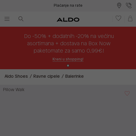
Plaćanje na rate
Do -50% + dodatnih -20% na većinu
asortimana + dostava na Box Now
paketomate za samo 0,99€!
Kreni u shopping!
Aldo Shoes
Ravne cipele
Balerinke
Pillow Walk