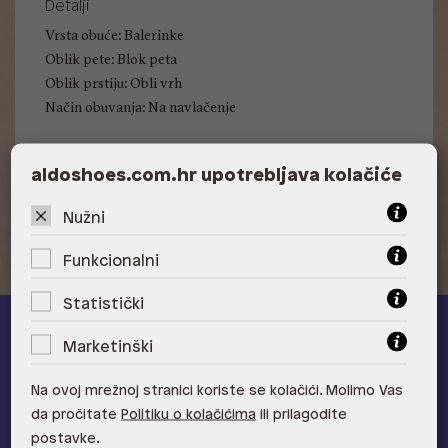
Detalji
Vrsta obuće: Balerinke
Oblik pete: Blok peta
Oblik prstiju: Obli vrh
Način obuvanja: Na navlačenje
aldoshoes.com.hr upotrebljava kolačiće
Visina pete: 2.54 cm
Nužni
Funkcionalni
Statistički
ALDO A-list
Marketinški
Učlani se u ALDO A-list program vjernosti
i ostvari 5% popusta
Na ovoj mrežnoj stranici koriste se kolačići. Molimo Vas
na novu kolekciju!
da pročitate
Politiku o kolačićima
ili prilagodite
Provjerite naše pogodnosti
postavke.