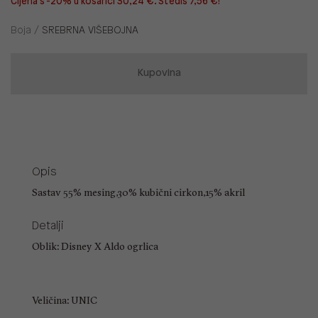
Cijena s -20% u košarici 30,24 €. Štediš 7,56 €!
Boja /
SREBRNA VIŠEBOJNA
Kupovina
Opis
Sastav 55% mesing,30% kubični cirkon,15% akril
Detalji
Oblik: Disney X Aldo ogrlica
Veličina: UNIC