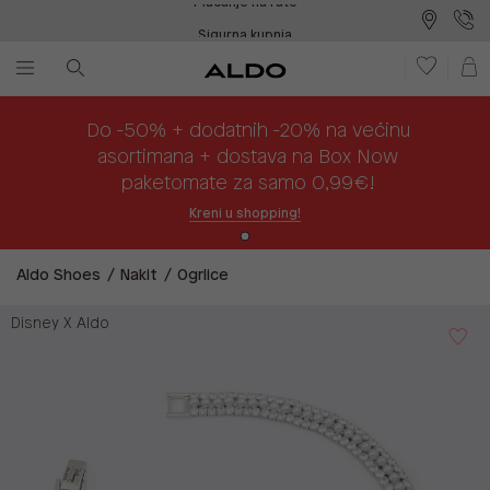
Sigurna kupnja
Besplatna dostava na prodajna mjesta
Plaćanje na rate
Do -50% + dodatnih -20% na većinu
asortimana + dostava na Box Now
paketomate za samo 0,99€!
Kreni u shopping!
Aldo Shoes
Nakit
Ogrlice
Disney X Aldo