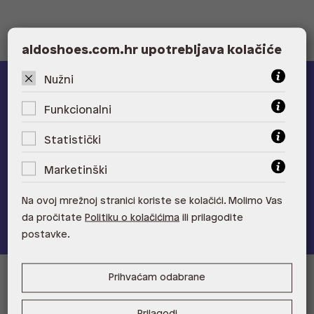
aldoshoes.com.hr upotrebljava kolačiće
Nužni
ALDO A-list
Funkcionalni
Učlani se u ALDO A-list program vjernosti
i ostvari 5% popusta
Statistički
na novu kolekciju!
Provjerite naše pogodnosti
Marketinški
Na ovoj mrežnoj stranici koriste se kolačići. Molimo Vas
Pridružite se
da pročitate
Politiku o kolačićima
ili prilagodite
postavke.
Prihvaćam odabrane
Informacije za kupce
Prilagodi