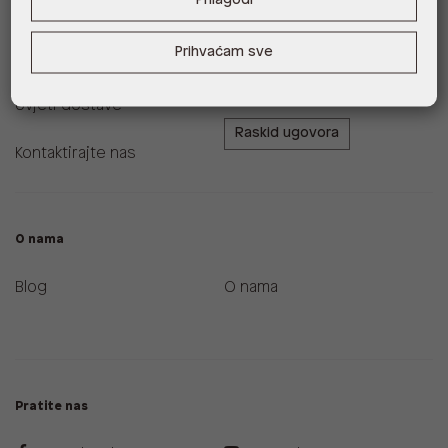
Korisnička podrška i FAQ
Prodajna mjesta
Prihvaćam sve
Zamjene i povrati
ALDO A-List program
vjernosti
Uvjeti dostave
Raskid ugovora
Kontaktirajte nas
O nama
Blog
O nama
Pratite nas