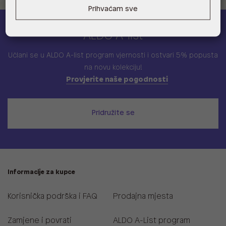
Prihvaćam sve
ALDO A-list
Učlani se u ALDO A-list program vjernosti
i ostvari 5% popusta
na novu kolekciju!
Provjerite naše pogodnosti
Pridružite se
Informacije za kupce
Korisnička podrška i FAQ
Prodajna mjesta
Zamjene i povrati
ALDO A-List program