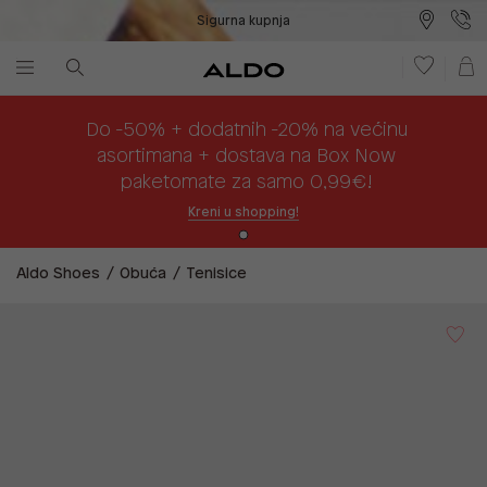
Sigurna kupnja
Besplatna dostava na prodajna mjesta
Plaćanje na rate
Do -50% + dodatnih -20% na većinu
asortimana + dostava na Box Now
paketomate za samo 0,99€!
Kreni u shopping!
Aldo Shoes
Obuća
Tenisice