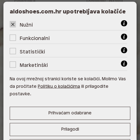
Poslovnica
Dostupno
Na upit
aldoshoes.com.hr upotrebljava kolačiće
ALDO, City Center One East 10000
Zagreb
Nužni
ALDO, City Center One West
10000 Zagreb
Funkcionalni
ALDO, Arena Centar 10020 Zagreb
Statistički
ALDO, Mall of Split Split
Marketinški
ALDO, City Center One Split 21000
Na ovoj mrežnoj stranici koriste se kolačići. Molimo Vas
Split
da pročitate
Politiku o kolačićima
ili prilagodite
postavke.
ALDO, Tower Centar 51000 Rijeka
ALDO, Supernova Zadar Zadar
Prihvaćam odabrane
Prilagodi