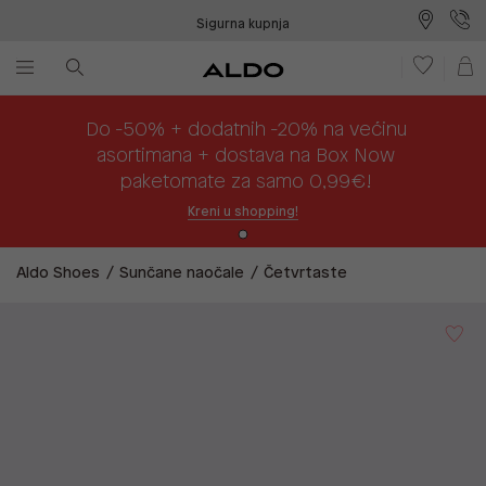
Sigurna kupnja
Besplatna dostava na prodajna mjesta
Plaćanje na rate
Do -50% + dodatnih -20% na većinu
asortimana + dostava na Box Now
paketomate za samo 0,99€!
Kreni u shopping!
Aldo Shoes
Sunčane naočale
Četvrtaste