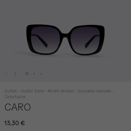
Outlet - Outlet žene - Modni dodaci - Sunčane naočale -
Četvrtaste
CARO
13,30 €