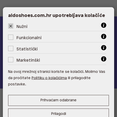
aldoshoes.com.hr upotrebljava kolačiće
Nužni
ALDO A-list
Funkcionalni
Učlani se u ALDO A-list program vjernosti
i ostvari 5% popusta
na novu kolekciju!
Statistički
Provjerite naše pogodnosti
Marketinški
Pridružite se
Na ovoj mrežnoj stranici koriste se kolačići. Molimo Vas
da pročitate
Politiku o kolačićima
ili prilagodite
postavke.
Prihvaćam odabrane
Informacije za kupce
Korisnička podrška i FAQ
Prodajna mjesta
Prilagodi