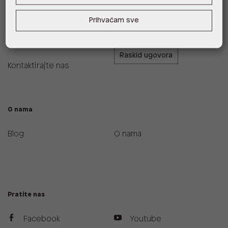
Zamjene i povrati
ALDO A-List program
Prihvaćam sve
vjernosti
Uvjeti dostave
Raskid ugovora
Kontaktirajte nas
O nama
Blog
O nama
Pratite nas
Facebook
Youtube