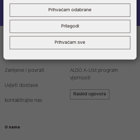
Pridružite se
Prihvaćam odabrane
Prilagodi
Informacije za kupce
Prihvaćam sve
Korisnička podrška i FAQ
Prodajna mjesta
Zamjene i povrati
ALDO A-List program
vjernosti
Uvjeti dostave
Raskid ugovora
Kontaktirajte nas
O nama