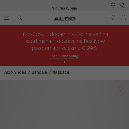
Sigurna kupnja
Besplatna dostava na prodajna mjesta
Plaćanje na rate
Do -50% + dodatnih -20% na većinu
asortimana + dostava na Box Now
paketomate za samo 0,99€!
Kreni u shopping!
Aldo Shoes
Sandale
Natikače