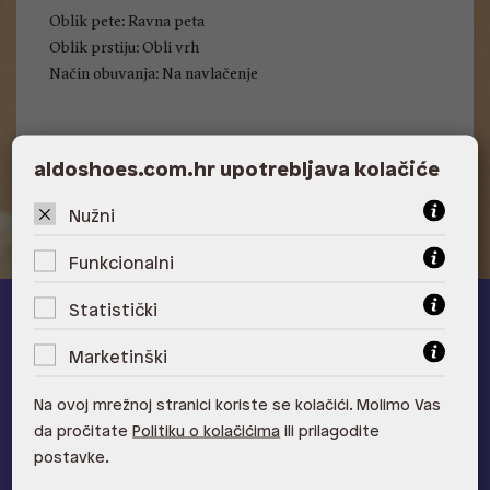
Oblik pete: Ravna peta
Oblik prstiju: Obli vrh
Način obuvanja: Na navlačenje
Visina pete: Nema
aldoshoes.com.hr upotrebljava kolačiće
Nužni
Funkcionalni
Statistički
ALDO A-list
Marketinški
Učlani se u ALDO A-list program vjernosti
i ostvari 5% popusta
Na ovoj mrežnoj stranici koriste se kolačići. Molimo Vas
na novu kolekciju!
da pročitate
Politiku o kolačićima
ili prilagodite
Provjerite naše pogodnosti
postavke.