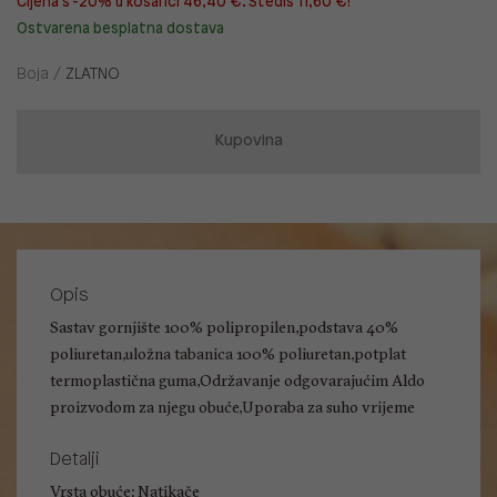
Cijena s -20% u košarici 46,40 €. Štediš 11,60 €!
Ostvarena besplatna dostava
Boja /
ZLATNO
Kupovina
Opis
Sastav gornjište 100% polipropilen,podstava 40%
poliuretan,uložna tabanica 100% poliuretan,potplat
termoplastična guma,Održavanje odgovarajućim Aldo
proizvodom za njegu obuće,Uporaba za suho vrijeme
Detalji
Vrsta obuće: Natikače