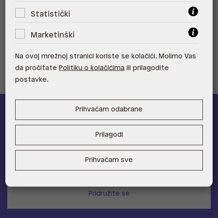
Statistički
ALDO, Tower Centar 51000 Rijeka
Marketinški
ALDO, Supernova Zadar Zadar
Na ovoj mrežnoj stranici koriste se kolačići. Molimo Vas
da pročitate
Politiku o kolačićima
ili prilagodite
postavke.
Prihvaćam odabrane
ALDO A-list
Prilagodi
Učlani se u ALDO A-list program vjernosti
i ostvari 5% popusta
na novu kolekciju!
Prihvaćam sve
Provjerite naše pogodnosti
Pridružite se