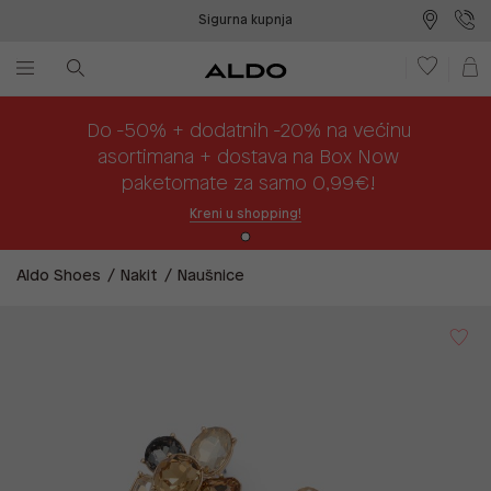
Sigurna kupnja
Besplatna dostava na prodajna mjesta
Plaćanje na rate
Do -50% + dodatnih -20% na većinu
asortimana + dostava na Box Now
paketomate za samo 0,99€!
Kreni u shopping!
Aldo Shoes
Nakit
Naušnice