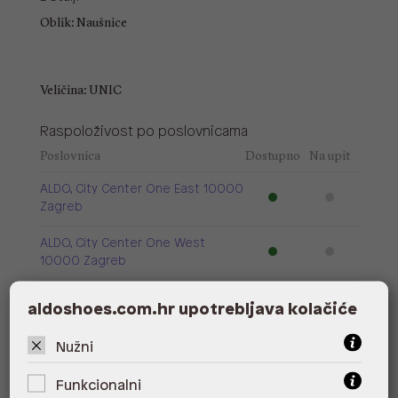
Oblik: Naušnice
Veličina: UNIC
Raspoloživost po poslovnicama
Poslovnica
Dostupno
Na upit
ALDO, City Center One East 10000
Zagreb
ALDO, City Center One West
10000 Zagreb
ALDO, Arena Centar 10020 Zagreb
aldoshoes.com.hr upotrebljava kolačiće
ALDO, Mall of Split Split
Nužni
ALDO, City Center One Split 21000
Funkcionalni
Split