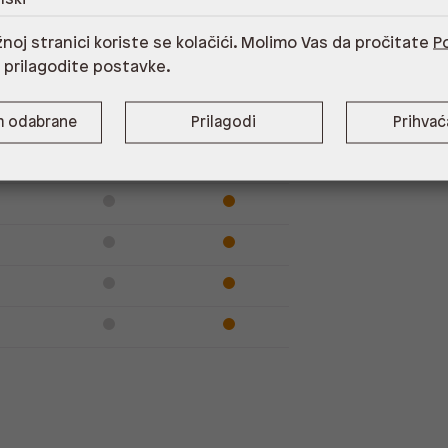
Dostupno
Na upit
noj stranici koriste se kolačići. Molimo Vas da pročitate
Po
i prilagodite postavke.
m odabrane
Prilagodi
Prihva