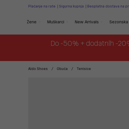
Plaćanje na rate
|
Sigurna kupnja
|
Besplatna dostava na p
Žene
Muškarci
New Arrivals
Sezonska 
Do -50% + dodatnih -20
Aldo Shoes
Obuća
Tenisice