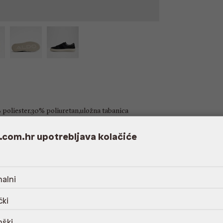
poliester,30% poliuretan,uložna tabanica
nje odgovarajućim Aldo proizvodom za njegu
.com.hr upotrebljava kolačiće
alni
čki
nški