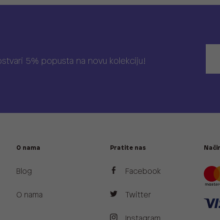
 ostvari 5% popusta na novu kolekciju!
O nama
Pratite nas
Način
Blog
Facebook
O nama
Twitter
Instagram