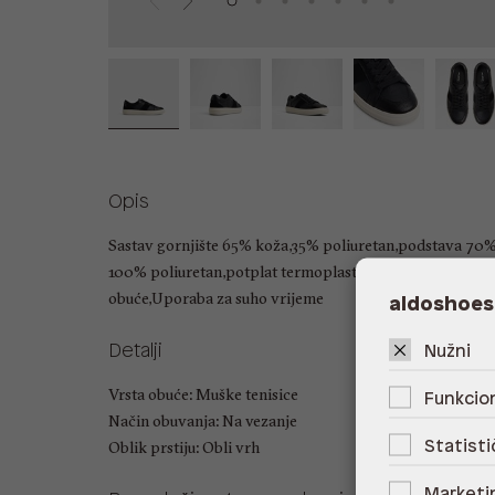
Opis
Sastav gornjište 65% koža,35% poliuretan,podstava 70% 
100% poliuretan,potplat termoplastična guma,Održava
obuće,Uporaba za suho vrijeme
aldoshoes
Detalji
Nužni
Vrsta obuće: Muške tenisice
Funkcion
Način obuvanja: Na vezanje
Statisti
Oblik prstiju: Obli vrh
Marketi