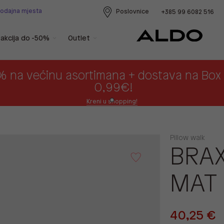
rodajna mjesta
Poslovnice
+385 99 6082 516
akcija do -50%
Outlet
% na većinu asortimana + dostava na Bo
0,99€!
Kreni u shopping!
Pillow walk
BRAX
MAT
40,25 €