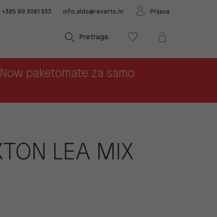
+385 99 3081 833
info.aldo@reverto.hr
Prijava
Pretraga
x Now paketomate za samo
TON LEA MIX