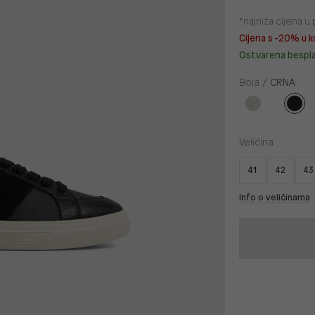
*najniža cijena 
Cijena s -20% u k
Ostvarena bespl
Boja /
CRNA
Veličina
41
42
43
Info o veličinama