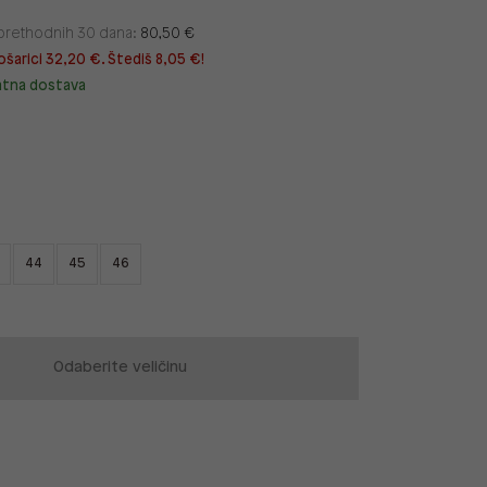
u prethodnih 30 dana:
80,50 €
ošarici 32,20 €. Štediš 8,05 €!
atna dostava
44
45
46
Odaberite veličinu