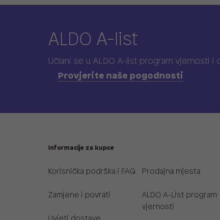
ALDO A-list
Učlani se u ALDO A-list program vjernosti
i
Provjerite naše pogodnosti
Informacije za kupce
Korisnička podrška i FAQ
Prodajna mjesta
Zamjene i povrati
ALDO A-List program
vjernosti
Uvjeti dostave