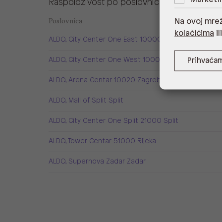
Raspoloživost po poslovnicama
Poslovnica
Na ovoj mrež
kolačićima
il
ALDO, City Center One East 10000 Zagreb
ALDO, City Center One West 10000 Zagreb
Prihvaća
ALDO, Arena Centar 10020 Zagreb
ALDO, Mall of Split Split
ALDO, City Center One Split 21000 Split
ALDO, Tower Centar 51000 Rijeka
ALDO, Supernova Zadar Zadar