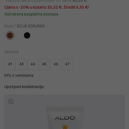
*najniža cijena u prethodnih 30 dana:
83,30 €
Cijena s -20% u košarici 33,32 €. Štediš 8,33 €!
Ostvarena besplatna dostava
Boja /
BOJA KONJAKA
Veličina
41
43
44
45
46
47
Info o veličinama
Upotpuni kombinaciju: