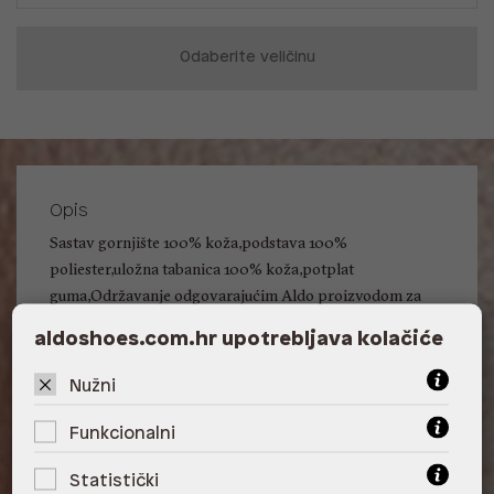
Odaberite veličinu
Opis
Sastav gornjište 100% koža,podstava 100%
poliester,uložna tabanica 100% koža,potplat
guma,Održavanje odgovarajućim Aldo proizvodom za
njegu obuće,Uporaba za suho vrijeme
aldoshoes.com.hr upotrebljava kolačiće
Detalji
Nužni
Vrsta obuće: Svečane derby cipele
Oblik prstiju: Obli vrh
Funkcionalni
Način obuvanja: Na vezanje
Statistički