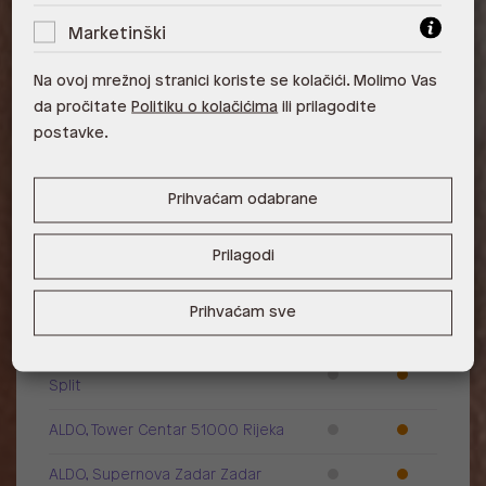
Marketinški
Raspoloživost po poslovnicama
Na ovoj mrežnoj stranici koriste se kolačići. Molimo Vas
Poslovnica
Dostupno
Na upit
da pročitate
Politiku o kolačićima
ili prilagodite
postavke.
ALDO, City Center One East 10000
Zagreb
Prihvaćam odabrane
ALDO, City Center One West
10000 Zagreb
Prilagodi
ALDO, Arena Centar 10020 Zagreb
Prihvaćam sve
ALDO, Mall of Split Split
ALDO, City Center One Split 21000
Split
ALDO, Tower Centar 51000 Rijeka
ALDO, Supernova Zadar Zadar