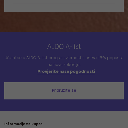
ALDO A-list
Učlani se u ALDO A-list program vjernosti
i ostvari 5% popusta
na novu kolekciju!
Provjerite naše pogodnosti
Pridružite se
Informacije za kupce