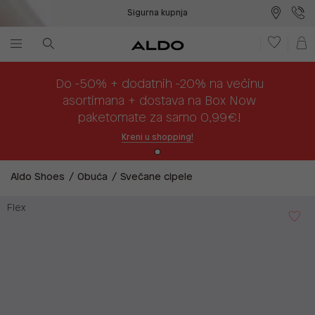
Sigurna kupnja
Besplatna dostava na prodajna mjesta
Plaćanje na rate
Do -50% + dodatnih -20% na većinu
asortimana + dostava na Box Now
paketomate za samo 0,99€!
Kreni u shopping!
Aldo Shoes
Obuća
Svečane cipele
Flex