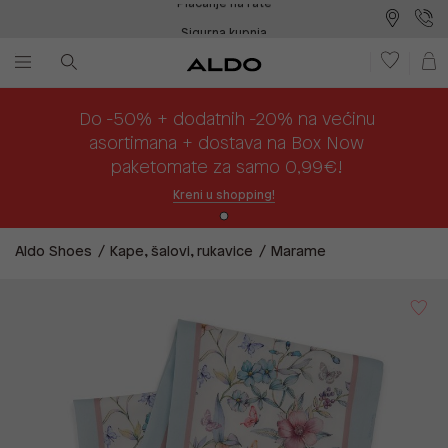
Sigurna kupnja
Besplatna dostava na prodajna mjesta
Plaćanje na rate
Do -50% + dodatnih -20% na većinu
asortimana + dostava na Box Now
paketomate za samo 0,99€!
Kreni u shopping!
Aldo Shoes
Kape, šalovi, rukavice
Marame