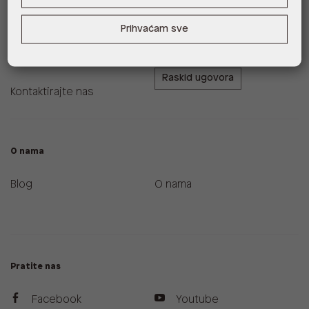
Zamjene i povrati
ALDO A-List program
Prihvaćam sve
vjernosti
Uvjeti dostave
Raskid ugovora
Kontaktirajte nas
O nama
Blog
O nama
Pratite nas
Facebook
Youtube