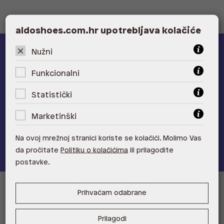
aldoshoes.com.hr upotrebljava kolačiće
Nužni
ALDO A-list
Funkcionalni
Učlani se u ALDO A-list program vjernosti
i ostvari 5% popusta
na novu kolekciju!
Statistički
Provjerite naše pogodnosti
Marketinški
Pridružite se
Na ovoj mrežnoj stranici koriste se kolačići. Molimo Vas
da pročitate
Politiku o kolačićima
ili prilagodite
postavke.
Prihvaćam odabrane
Informacije za kupce
Korisnička podrška i FAQ
Prodajna mjesta
Prilagodi