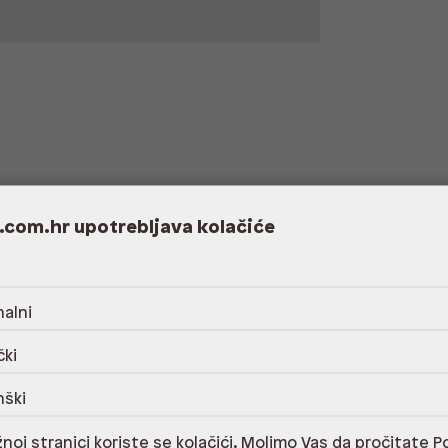
.com.hr upotrebljava kolačiće
alni
čki
Dostupno
Na upit
nški
noj stranici koriste se kolačići. Molimo Vas da pročitate
Po