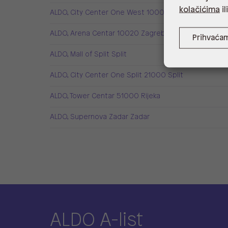
kolačićima
il
ALDO, City Center One West 10000 Zagreb
ALDO, Arena Centar 10020 Zagreb
Prihvaća
ALDO, Mall of Split Split
ALDO, City Center One Split 21000 Split
ALDO, Tower Centar 51000 Rijeka
ALDO, Supernova Zadar Zadar
ALDO A-list