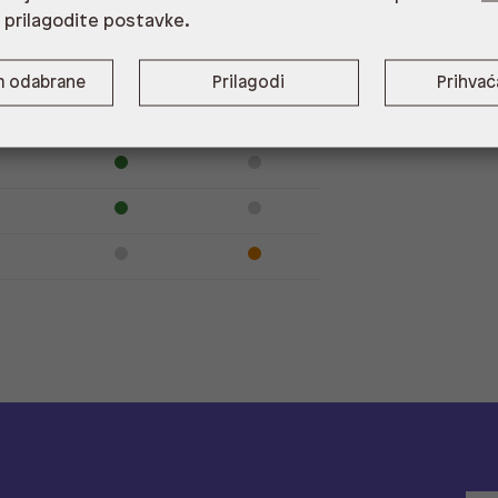
i prilagodite postavke.
m odabrane
Prilagodi
Prihva