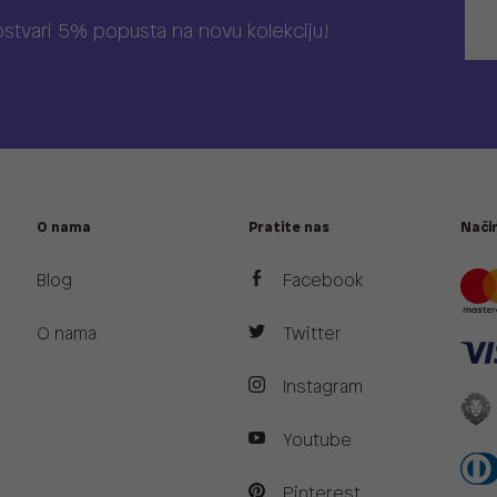
 ostvari 5% popusta na novu kolekciju!
O nama
Pratite nas
Način
Blog
Facebook
O nama
Twitter
Instagram
Youtube
Pinterest