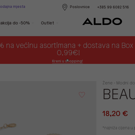
rodajna mjesta
Poslovnice
+385 99 6082 516
akcija do -50%
Outlet
% na većinu asortimana + dostava na Bo
0,99€!
Kreni u shopping!
Žene - Modni dod
BEA
18,20 €
*najniža cijena 