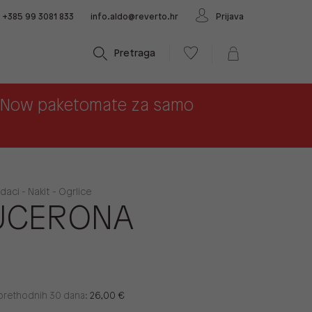
+385 99 3081 833
info.aldo@reverto.hr
Prijava
Pretraga
x Now paketomate za samo
aci - Nakit - Ogrlice
UCERONA
u prethodnih 30 dana:
26,00 €