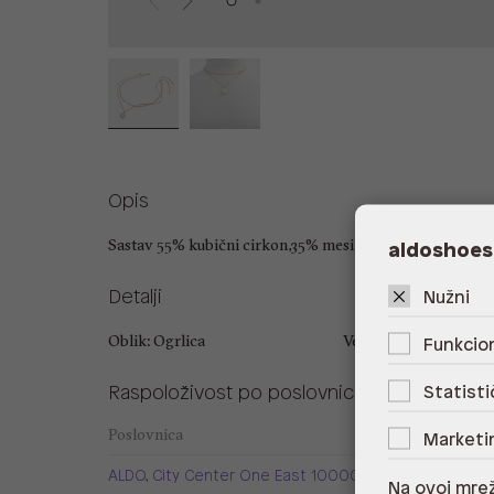
Opis
Sastav 55% kubični cirkon,35% mesing,10% čelik
aldoshoes
Detalji
Nužni
Oblik: Ogrlica
Veličina: UNIC
Funkcion
Raspoloživost po poslovnicama
Statisti
Poslovnica
Marketi
ALDO, City Center One East 10000 Zagreb
Na ovoj mrež