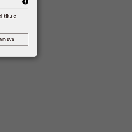
litiku o
ćam sve