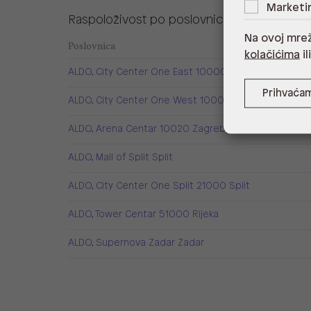
Marketi
Raspoloživost po poslovnicama
Na ovoj mrež
Poslovnica
kolačićima
il
ALDO, City Center One East 10000 Zagreb
Prihvaća
ALDO, City Center One West 10000 Zagreb
ALDO, Arena Centar 10020 Zagreb
ALDO, Mall of Split Split
ALDO, City Center One Split 21000 Split
ALDO, Tower Centar 51000 Rijeka
ALDO, Supernova Zadar Zadar