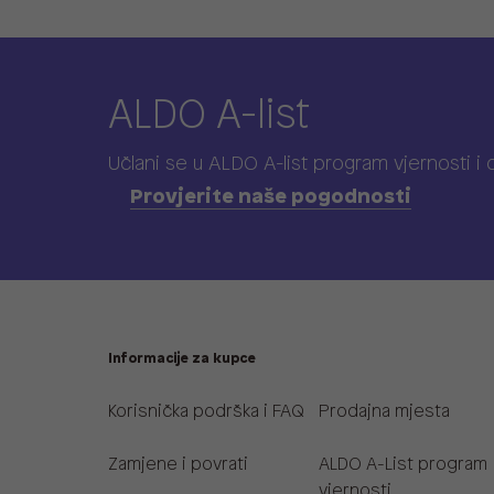
ALDO A-list
Učlani se u ALDO A-list program vjernosti
i
Provjerite naše pogodnosti
Informacije za kupce
Korisnička podrška i FAQ
Prodajna mjesta
Zamjene i povrati
ALDO A-List program
vjernosti