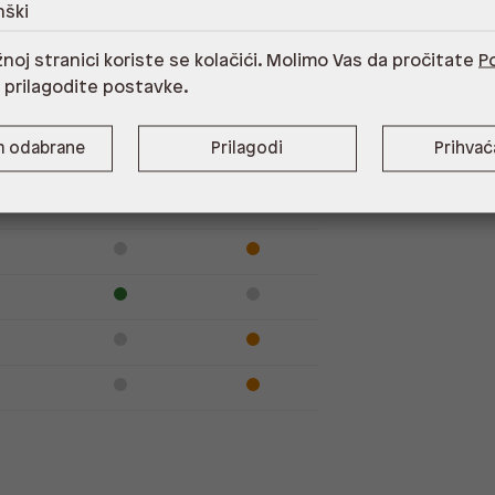
nški
noj stranici koriste se kolačići. Molimo Vas da pročitate
Po
Dostupno
Na upit
i prilagodite postavke.
m odabrane
Prilagodi
Prihva