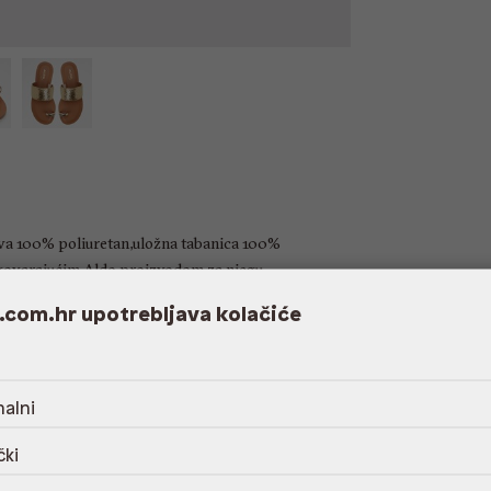
ava 100% poliuretan,uložna tabanica 100%
govarajućim Aldo proizvodom za njegu
.com.hr upotrebljava kolačiće
alni
čki