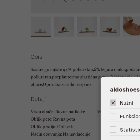
Opis
Sastav gornjište 94% poliuretan,6% legura cinka,podst
poliuretan,potplat termoplastična guma,Održavanje od
obuće,Uporaba za suho vrijeme
aldoshoes
Detalji
Nužni
Vrsta obuće: Ravne natikače
Visina pete: 1.27 cm
Funkcion
Oblik pete: Ravna peta
Oblik prstiju: Obli vrh
Statisti
Način obuvanja: Na navlačenje