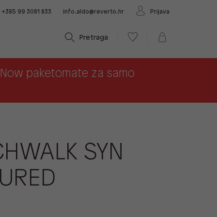
+385 99 3081 833
info.aldo@reverto.hr
Prijava
Pretraga
x Now paketomate za samo
CHWALK SYN
TURED