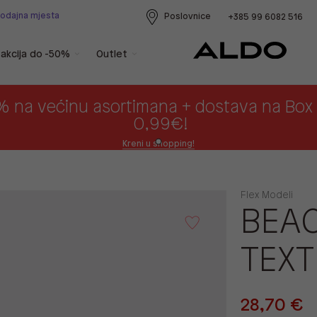
rodajna mjesta
Poslovnice
+385 99 6082 516
akcija do -50%
Outlet
% na većinu asortimana + dostava na Bo
0,99€!
Kreni u shopping!
Flex Modeli
BEA
TEX
28,70 €