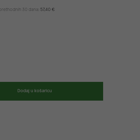
u prethodnih 30 dana:
57,40 €
Dodaj u košaricu