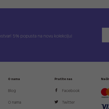
 ostvari 5% popusta na novu kolekciju!
O nama
Pratite nas
Način
Blog
Facebook
O nama
Twitter