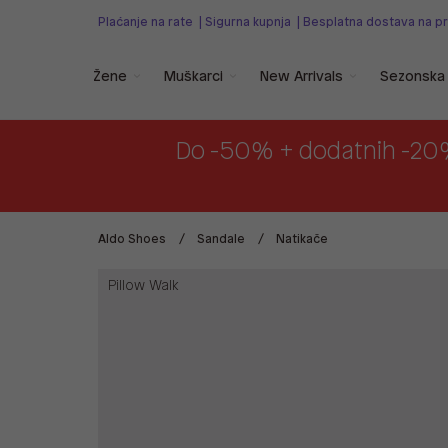
Plaćanje na rate
|
Sigurna kupnja
|
Besplatna dostava na p
Žene
Muškarci
New Arrivals
Sezonska 
Do -50% + dodatnih -20
Aldo Shoes
Sandale
Natikače
Pillow Walk