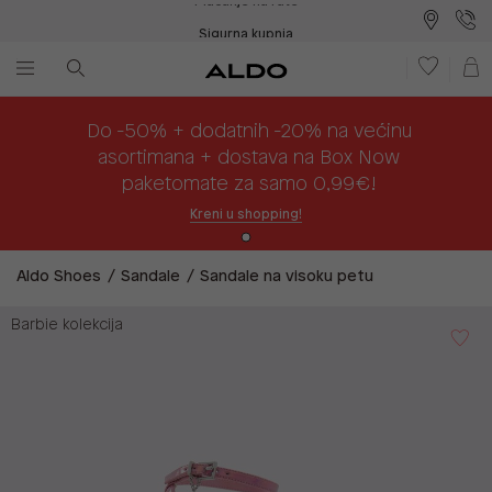
Sigurna kupnja
Besplatna dostava na prodajna mjesta
Plaćanje na rate
Do -50% + dodatnih -20% na većinu
asortimana + dostava na Box Now
paketomate za samo 0,99€!
Kreni u shopping!
Aldo Shoes
Sandale
Sandale na visoku petu
Barbie kolekcija