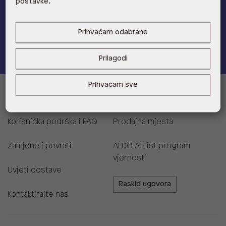
postavke.
Provjerite naše pogodnosti
Prihvaćam odabrane
Pridružite se
Prilagodi
Prihvaćam sve
Informacije za kupce
Korisnička podrška i FAQ
Prodajna mjesta
Zamjene i povrati
ALDO A-List program
vjernosti
Uvjeti dostave
Raskid ugovora
Kontaktirajte nas