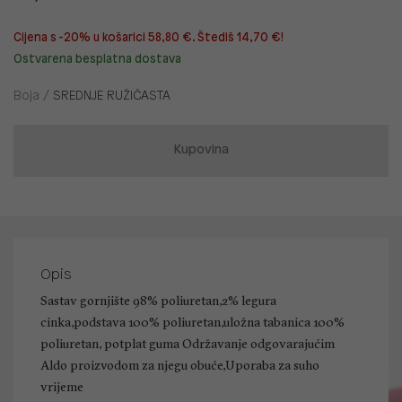
Cijena s -20% u košarici 58,80 €. Štediš 14,70 €!
Ostvarena besplatna dostava
Boja /
SREDNJE RUŽIČASTA
Kupovina
Opis
Sastav gornjište 98% poliuretan,2% legura
cinka,podstava 100% poliuretan,uložna tabanica 100%
poliuretan, potplat guma Održavanje odgovarajućim
Aldo proizvodom za njegu obuće,Uporaba za suho
vrijeme