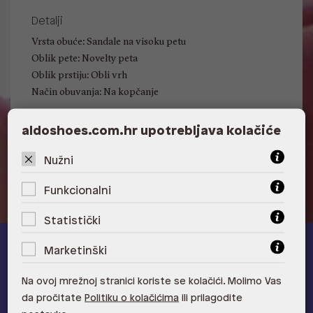
Detalji
Vrsta obuće: Sandale na visoku petu
Oblik pete: Novelty peta
Oblik prstiju: Obli vrh
Način obuvanja: Na kopčanje
aldoshoes.com.hr upotrebljava kolačiće
Visina pete: 10 cm
Nužni
Funkcionalni
Statistički
Marketinški
ALDO A-list
Na ovoj mrežnoj stranici koriste se kolačići. Molimo Vas
Učlani se u ALDO A-list program vjernosti
i ostvari 5% popusta
da pročitate
Politiku o kolačićima
ili prilagodite
na novu kolekciju!