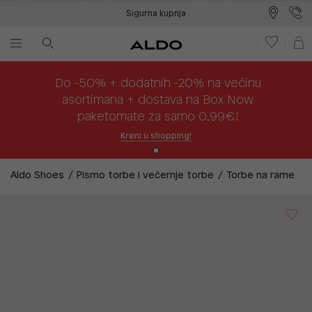
Sigurna kupnja
Besplatna dostava na prodajna mjesta
Plaćanje na rate
Do -50% + dodatnih -20% na većinu
asortimana + dostava na Box Now
paketomate za samo 0,99€!
Kreni u shopping!
Aldo Shoes
Pismo torbe i večernje torbe
Torbe na rame