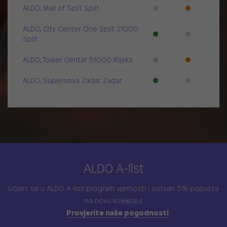
ALDO, Mall of Split Split
ALDO, City Center One Split 21000
Split
ALDO, Tower Centar 51000 Rijeka
ALDO, Supernova Zadar Zadar
ALDO A-list
Učlani se u ALDO A-list program vjernosti
i ostvari 5% popusta
na novu kolekciju!
Provjerite naše pogodnosti