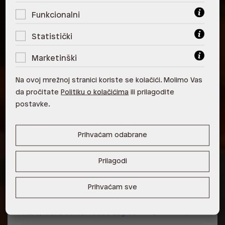
Funkcionalni
Veličina: UNIC
Statistički
Duljina ručke: Nema
Marketinški
Duljina naramenice: 53.34 cm
Visina: 14 cm
Na ovoj mrežnoj stranici koriste se kolačići. Molimo Vas
Širina: 18 cm
da pročitate
Politiku o kolačićima
ili prilagodite
Dubina: 5 cm
postavke.
Raspoloživost po poslovnicama
Poslovnica
Dostupno
Na upit
Prihvaćam odabrane
ALDO, City Center One East 10000
Prilagodi
Zagreb
ALDO, City Center One West
Prihvaćam sve
10000 Zagreb
ALDO, Arena Centar 10020 Zagreb