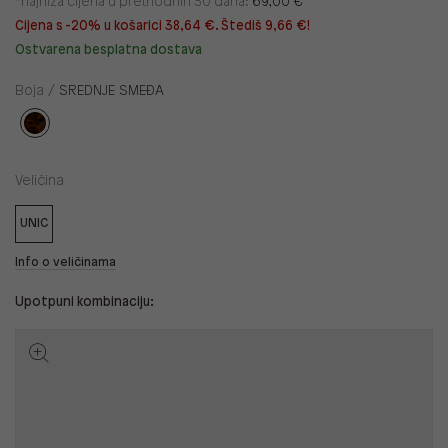
*najniža cijena u prethodnih 30 dana:
69,00 €
Cijena s -20% u košarici 38,64 €. Štediš 9,66 €!
Ostvarena besplatna dostava
Boja /
SREDNJE SMEĐA
Veličina
UNIC
Info o veličinama
Upotpuni kombinaciju: