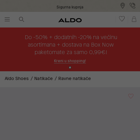
Sigurna kupnja
Besplatna dostava na prodajna mjesta
Plaćanje na rate
Do -50% + dodatnih -20% na većinu
asortimana + dostava na Box Now
paketomate za samo 0,99€!
Kreni u shopping!
Aldo Shoes
Natikače
Ravne natikače