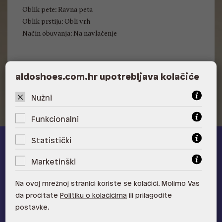
Oblik pete: Ravna peta
Oblik prstiju: Obli vrh
Način obuvanja: Na navlačenje
Visina pete: Nema
aldoshoes.com.hr upotrebljava kolačiće
Nužni
Funkcionalni
Statistički
ALDO A-list
Marketinški
Učlani se u ALDO A-list program vjernosti
i ostvari 5% popusta
Na ovoj mrežnoj stranici koriste se kolačići. Molimo Vas
na novu kolekciju!
da pročitate
Politiku o kolačićima
ili prilagodite
Provjerite naše pogodnosti
postavke.