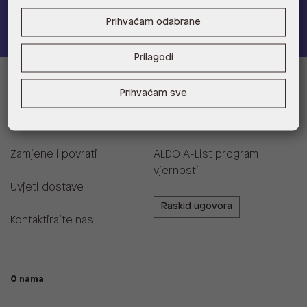
Pridružite se
Prihvaćam odabrane
Prilagodi
Informacije za kupce
Prihvaćam sve
Korisnička podrška i FAQ
Prodajna mjesta
Zamjene i povrati
ALDO A-List program
vjernosti
Uvjeti dostave
Raskid ugovora
Kontaktirajte nas
O nama