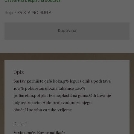
Ostvarena besplatna dostava
Boja /
KRISTALNO BIJELA
Kupovina
Opis
Sastav gornjište 91% koža,9% legura cinka,podstava
100% poliuretan,uložna tabanica 100%
poliuretan,potplat termoplastična guma,Održavanje
odgovarajućim Aldo proizvodom za njegu
obuće,Uporaba za suho vrijeme
Detalji
Vrsta obuće: Ravne natikače