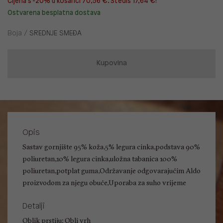
Cijena s -20% u košarici 70,56 €. Štediš 17,64 €!
Ostvarena besplatna dostava
Boja /
SREDNJE SMEĐA
Kupovina
Opis
Sastav gornjište 95% koža,5% legura cinka,podstava 90%
poliuretan,10% legura cinka,uložna tabanica 100%
poliuretan,potplat guma,Održavanje odgovarajućim Aldo
proizvodom za njegu obuće,Uporaba za suho vrijeme
Detalji
Oblik prstiju: Obli vrh