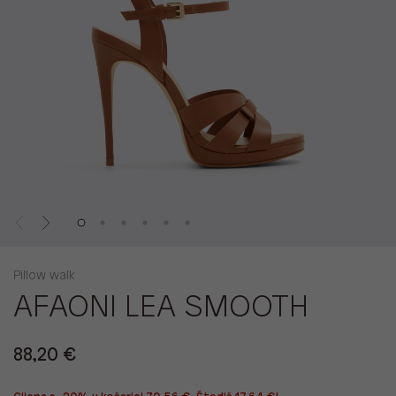
Pillow walk
AFAONI LEA SMOOTH
88,20 €