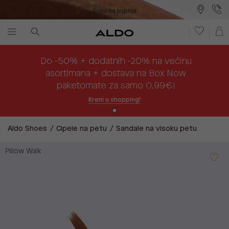
Sigurna kupnja
Besplatna dostava na prodajna mjesta
Plaćanje na rate
Do -50% + dodatnih -20% na većinu
asortimana + dostava na Box Now
paketomate za samo 0,99€!
Kreni u shopping!
Aldo Shoes
Cipele na petu
Sandale na visoku petu
Pillow Walk