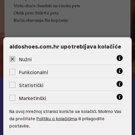
Vrsta obuće: Sandale na visoku petu
Oblik pete: Stiletto peta
Način obuvanja: Na kopčanje
Visina pete: 10.16 cm
aldoshoes.com.hr upotrebljava kolačiće
Nužni
Funkcionalni
Statistički
ALDO A-list
Marketinški
Učlani se u ALDO A-list program vjernosti
i ostvari 5% popusta
Na ovoj mrežnoj stranici koriste se kolačići. Molimo Vas
na novu kolekciju!
da pročitate
Politiku o kolačićima
ili prilagodite
Provjerite naše pogodnosti
postavke.