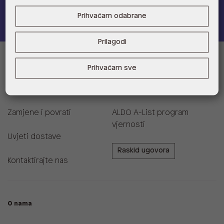
Pridružite se
Prihvaćam odabrane
Prilagodi
Informacije za kupce
Prihvaćam sve
Korisnička podrška i FAQ
Prodajna mjesta
Zamjene i povrati
ALDO A-List program
vjernosti
Uvjeti dostave
Raskid ugovora
Kontaktirajte nas
O nama