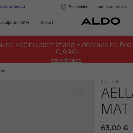
rodajna mjesta
Poslovnice
+385 99 6082 516
akcija do -50%
Outlet
% na većinu asortimana + dostava na Bo
0,99€!
Kreni u shopping!
uci
Novi artikli
AELL
MAT
63,00 €