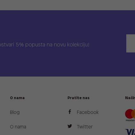
 ostvari 5% popusta na novu kolekciju!
O nama
Pratite nas
Način
Blog
Facebook
O nama
Twitter