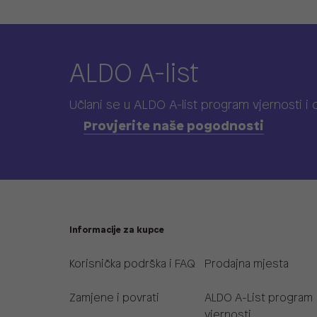
ALDO A-list
Učlani se u ALDO A-list program vjernosti
i
Provjerite naše pogodnosti
Informacije za kupce
Korisnička podrška i FAQ
Prodajna mjesta
Zamjene i povrati
ALDO A-List program
vjernosti