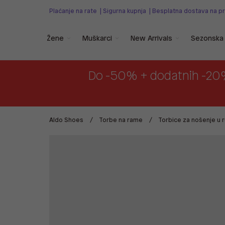
Plaćanje na rate
|
Sigurna kupnja
|
Besplatna dostava na p
Žene
Muškarci
New Arrivals
Sezonska 
Do -50% + dodatnih -20
Aldo Shoes
Torbe na rame
Torbice za nošenje u r