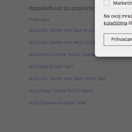
Marketi
Raspoloživost po poslovnicama
Na ovoj mrež
Poslovnica
kolačićima
il
ALDO, City Center One East 10000 Zagreb
Prihvaća
ALDO, City Center One West 10000 Zagreb
ALDO, Arena Centar 10020 Zagreb
ALDO, Mall of Split Split
ALDO, City Center One Split 21000 Split
ALDO, Tower Centar 51000 Rijeka
ALDO, Supernova Zadar Zadar