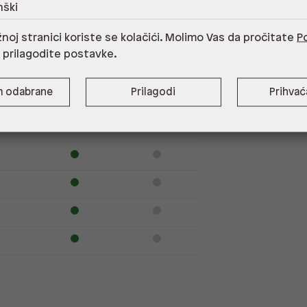
nški
noj stranici koriste se kolačići. Molimo Vas da pročitate
Po
Dostupno
Na upit
i prilagodite postavke.
m odabrane
Prilagodi
Prihva