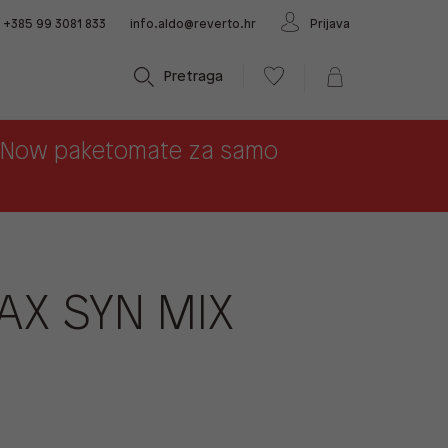
+385 99 3081 833
info.aldo@reverto.hr
Prijava
Pretraga
x Now paketomate za samo
AX SYN MIX