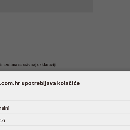
imbolima na ušivnoj deklaraciji
.com.hr upotrebljava kolačiće
8.42 cm
alni
čki