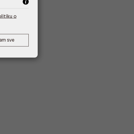
litiku o
ćam sve