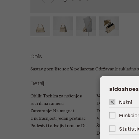
Opis
Sastav gornjište 100% poliuretan,Održavanje sukladno s
Detalji
aldoshoes
Oblik: Torbica za nošenje u
Veličina: UNIC
Nužni
ruci ili na ramenu
Duljina ručke: 7.62 cm
Zatvaranje: Na magnet
Duljina naramenice: 5
Funkcion
Unutrašnjost: Jedan pretinac
Visina: 20 cm
Podesivi i odvojivi remen: Da
Širina: 20 cm
Statisti
Dubina: 6 cm