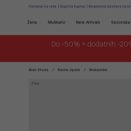
Plaćanje na rate
|
Sigurna kupnja
|
Besplatna dostava na p
Žene
Muškarci
New Arrivals
Sezonska 
Do -50% + dodatnih -20
Aldo Shoes
Ravne cipele
Mokasinke
Flex