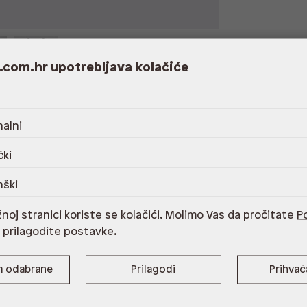
.com.hr upotrebljava kolačiće
alni
etan,6% poliester,uložna tabanica 100%
čki
anje odgovarajućim Aldo proizvodom za njegu
nški
noj stranici koriste se kolačići. Molimo Vas da pročitate
Po
i prilagodite postavke.
m odabrane
Prilagodi
Prihva