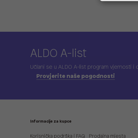
ALDO A-list
Učlani se u ALDO A-list program vjernosti
i
Provjerite naše pogodnosti
Informacije za kupce
Korisnička podrška i FAQ
Prodajna mjesta