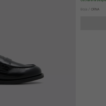
Ostvarena bespl
Boja /
CRNA