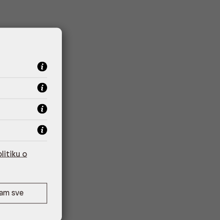
litiku o
ćam sve