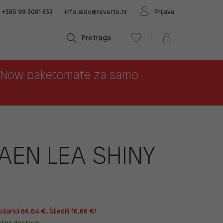
+385 99 3081 833
info.aldo@reverto.hr
Prijava
Pretraga
x Now paketomate za samo
AEN LEA SHINY
ošarici 66,64 €. Štediš 16,66 €!