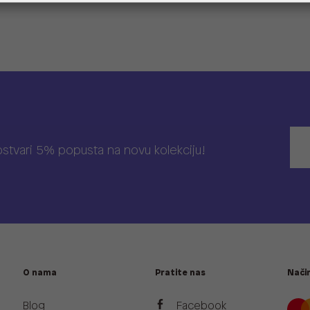
 ostvari 5% popusta na novu kolekciju!
O nama
Pratite nas
Način
Blog
Facebook