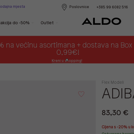
rodajna mjesta
Poslovnice
+385 99 6082 516
akcija do -50%
Outlet
% na većinu asortimana + dostava na Bo
0,99€!
Kreni u shopping!
Flex Modeli
ADIB
83,30 €
Cijena s -20% u k