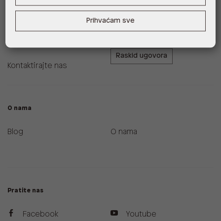
Zamjene i povrati
ALDO A-List program
Prihvaćam sve
vjernosti
Uvjeti dostave
Raskid ugovora
Kontaktirajte nas
O nama
Blog
O nama
Pratite nas
Facebook
Youtube