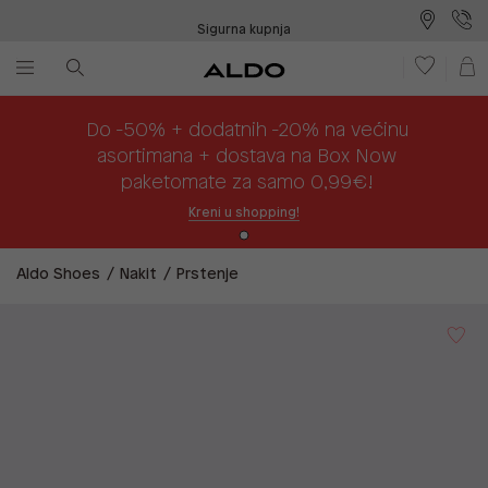
Sigurna kupnja
Besplatna dostava na prodajna mjesta
Plaćanje na rate
Do -50% + dodatnih -20% na većinu
asortimana + dostava na Box Now
paketomate za samo 0,99€!
Kreni u shopping!
Aldo Shoes
Nakit
Prstenje