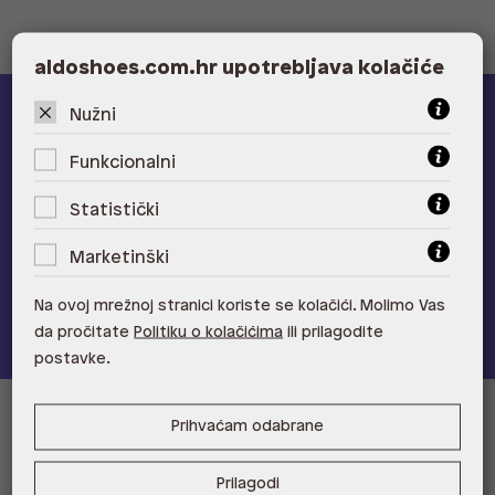
aldoshoes.com.hr upotrebljava kolačiće
Nužni
ALDO A-list
Funkcionalni
Učlani se u ALDO A-list program vjernosti
i ostvari 5% popusta
na novu kolekciju!
Statistički
Provjerite naše pogodnosti
Marketinški
Pridružite se
Na ovoj mrežnoj stranici koriste se kolačići. Molimo Vas
da pročitate
Politiku o kolačićima
ili prilagodite
postavke.
Prihvaćam odabrane
Informacije za kupce
Korisnička podrška i FAQ
Prodajna mjesta
Prilagodi