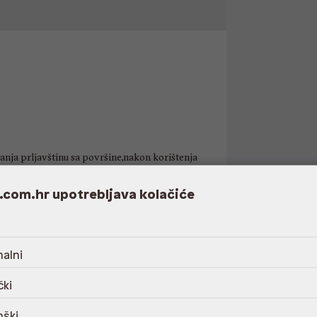
nja prljavštinu sa površine,nakon korištenja
parafinski vosak,10% petrolatum
.com.hr upotrebljava kolačiće
alni
čki
nški