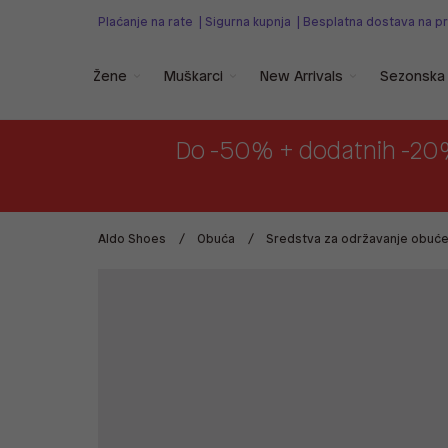
Plaćanje na rate
|
Sigurna kupnja
|
Besplatna dostava na p
Žene
Muškarci
New Arrivals
Sezonska 
Do -50% + dodatnih -20
Aldo Shoes
Obuća
Sredstva za održavanje obuć