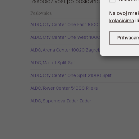
Raspoloživost po poslovnicama
Poslovnica
Na ovoj mrež
kolačićima
il
ALDO, City Center One East 10000 Zagreb
ALDO, City Center One West 10000 Zagreb
Prihvaća
ALDO, Arena Centar 10020 Zagreb
ALDO, Mall of Split Split
ALDO, City Center One Split 21000 Split
ALDO, Tower Centar 51000 Rijeka
ALDO, Supernova Zadar Zadar