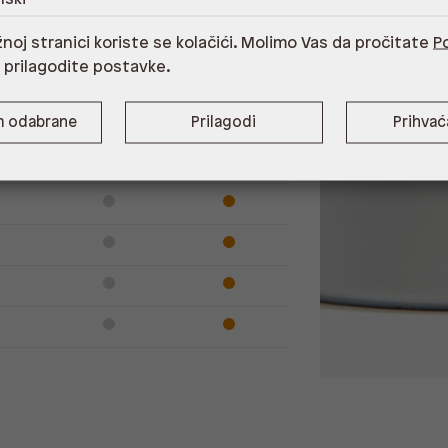
Dostupno
Na upit
noj stranici koriste se kolačići. Molimo Vas da pročitate
Po
i prilagodite postavke.
m odabrane
Prilagodi
Prihva