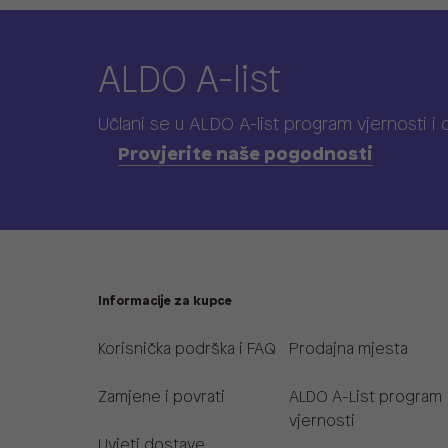
ALDO A-list
Učlani se u ALDO A-list program vjernosti
i
Provjerite naše pogodnosti
Informacije za kupce
Korisnička podrška i FAQ
Prodajna mjesta
Zamjene i povrati
ALDO A-List program
vjernosti
Uvjeti dostave