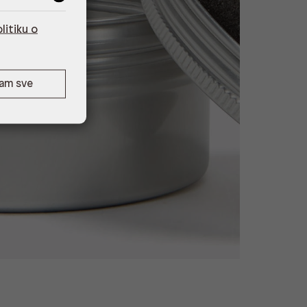
litiku o
ćam sve