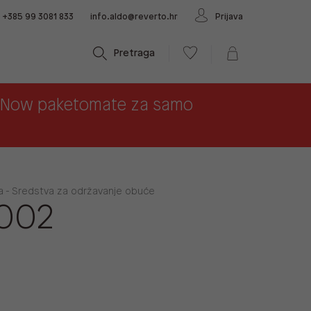
+385 99 3081 833
info.aldo@reverto.hr
Prijava
Pretraga
x Now paketomate za samo
a - Sredstva za održavanje obuće
002