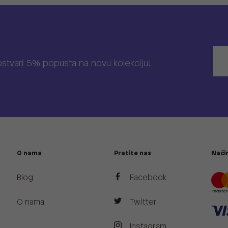
 ostvari 5% popusta na novu kolekciju!
O nama
Pratite nas
Način
Blog
Facebook
O nama
Twitter
Instagram