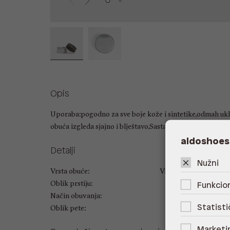
Opis
Uporaba:pogodno za sve boje kože i sintetike,odmah ukla
obuća izgleda sjajno i blještavo,Sastav 60% dimetil,30%
aldoshoes
Detalji
Nužni
Vrsta obuće:
Visina pete:
Oblik prstiju:
Funkcion
Način obuvanja:
Statisti
Oblik pete:
Marketi