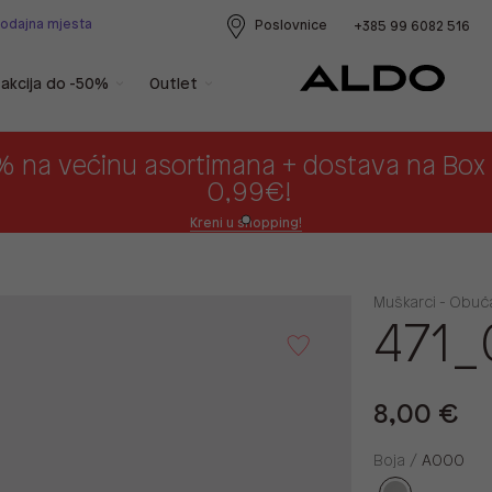
rodajna mjesta
Poslovnice
+385 99 6082 516
akcija do -50%
Outlet
% na većinu asortimana + dostava na Bo
0,99€!
Kreni u shopping!
e
Muškarci - Obuć
471_
8,00 €
Boja /
A000