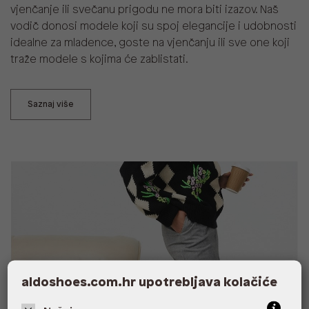
vjenčanje ili svečanu prigodu ne mora biti izazov. Naš
vodič donosi modele koji su spoj elegancije i udobnosti
idealne za mladence, goste na vjenčanju ili sve one koji
traže modele s kojima će zablistati.
Saznaj više
aldoshoes.com.hr upotrebljava kolačiće