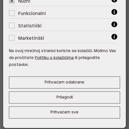
Nužni
Funkcionalni
Statistički
Marketinški
Na ovoj mrežnoj stranici koriste se kolačići. Molimo Vas
It modeli za proljeće: slingback
da pročitate
Politiku o kolačićima
ili prilagodite
postavke.
cipele.
Prihvaćam odabrane
Ovog proljeća najtraženiji će biti slingback modeli -
savršeni elegantni dodaci tvom outfitu. Odaberi visinu
pete i boju koju preferiraš i dodaj svojim kombinacijama
Prilagodi
dozu sofisticiranosti.
Prihvaćam sve
Klik na slingback modele!