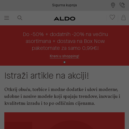
Sigurna kupnja
Besplatna dostava na prodajna mjesta
Plaćanje na rate
Do -50% + dodatnih -20% na većinu
asortimana + dostava na Box Now
paketomate za samo 0,99€!
Kreni u shopping!
Istraži artikle na akciji!
Otkrij obuću, torbice i modne dodatke i ulovi moderne,
udobne i nosive modele koji spajaju trendove, inovaciju i
kvalitetnu izradu i to po odličnim cijenama.