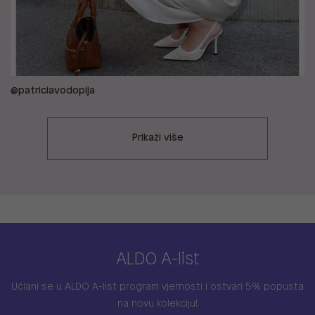
@patriciavodopija
Prikaži više
ALDO A-list
Učlani se u ALDO A-list program vjernosti
i ostvari 5% popusta
na novu kolekciju!