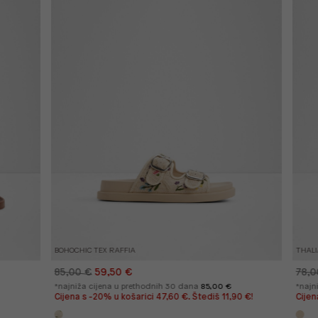
BOHOCHIC TEX RAFFIA
THALI
85,00 €
59,50 €
78,0
*najniža cijena u prethodnih 30 dana
85,00 €
*najn
Cijena s -20% u košarici 47,60 €. Štediš 11,90 €!
Cijen