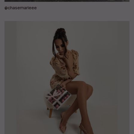
@chasemarieee