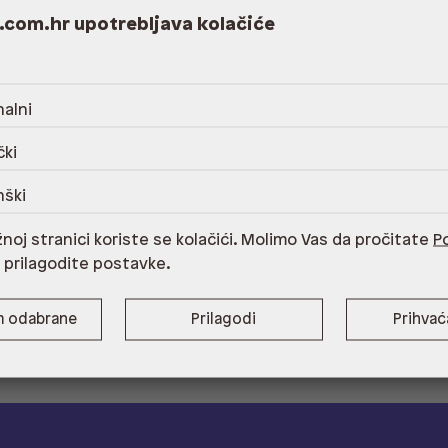
.com.hr upotrebljava kolačiće
alni
čki
nški
noj stranici koriste se kolačići. Molimo Vas da pročitate
Po
i prilagodite postavke.
m odabrane
Prilagodi
Prihva