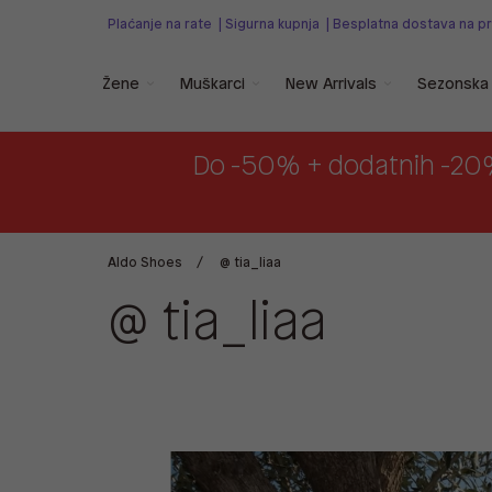
Plaćanje na rate
|
Sigurna kupnja
|
Besplatna dostava na p
Žene
Muškarci
New Arrivals
Sezonska 
Do -50% + dodatnih -20
Aldo Shoes
@ tia_liaa
@ tia_liaa