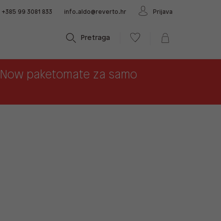
+385 99 3081 833
info.aldo@reverto.hr
Prijava
Pretraga
x Now paketomate za samo