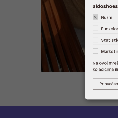
aldoshoes
Nužni
Funkcion
Statisti
Marketi
Na ovoj mrež
kolačićima
il
Prihvaća