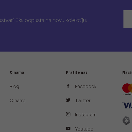
 ostvari 5% popusta na novu kolekciju!
O nama
Pratite nas
Način
Blog
Facebook
O nama
Twitter
Instagram
Youtube