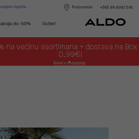
rodajna mjesta
Poslovnice
+385 99 6082 516
akcija do -50%
Outlet
% na većinu asortimana + dostava na Bo
0,99€!
Kreni u shopping!