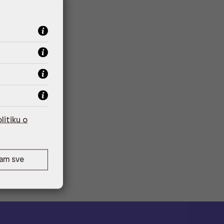
litiku o
ćam sve