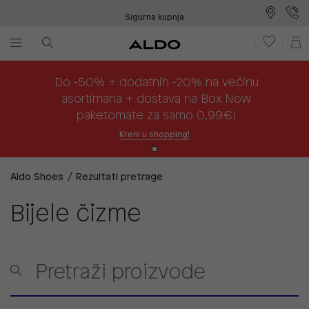
Sigurna kupnja
Besplatna dostava na prodajna mjesta
Plaćanje na rate
Do -50% + dodatnih -20% na većinu
asortimana + dostava na Box Now
paketomate za samo 0,99€!
Kreni u shopping!
Aldo Shoes
Rezultati pretrage
Bijele čizme