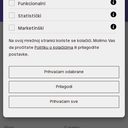
Pridružite se
Funkcionalni
Statistički
Marketinški
Informacije za kupce
Na ovoj mrežnoj stranici koriste se kolačići. Molimo Vas
da pročitate
Politiku o kolačićima
ili prilagodite
Korisnička podrška i FAQ
Prodajna mjesta
postavke.
Zamjene i povrati
ALDO A-List program
vjernosti
Prihvaćam odabrane
Uvjeti dostave
Raskid ugovora
Prilagodi
Kontaktirajte nas
Prihvaćam sve
O nama