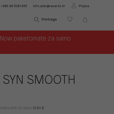
+385 99 3081 833
info.aldo@reverto.hr
Prijava
Pretraga
x Now paketomate za samo
 SYN SMOOTH
u prethodnih 30 dana:
51,80 €