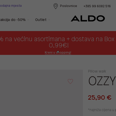
rodajna mjesta
Poslovnice
+385 99 6082 516
akcija do -50%
Outlet
% na većinu asortimana + dostava na Bo
0,99€!
Kreni u shopping!
Pillow walk
OZZY
25,90 €
*najniža cijena 