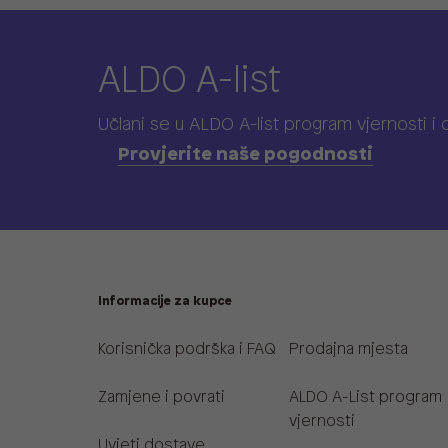
ALDO A-list
Učlani se u ALDO A-list program vjernosti
i
Provjerite naše pogodnosti
Informacije za kupce
Korisnička podrška i FAQ
Prodajna mjesta
Zamjene i povrati
ALDO A-List program
vjernosti
Uvjeti dostave