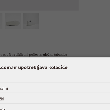
a 100% reciklirani poliester,uložna tabanica
ma,Održavanje odgovarajućim Aldo proizvodom
.com.hr upotrebljava kolačiće
alni
čki
nški