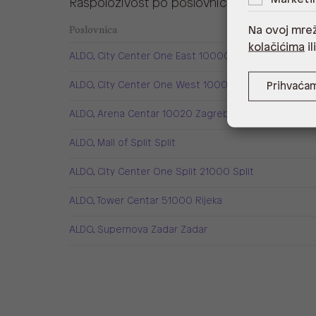
Raspoloživost po poslovnicama
Poslovnica
Na ovoj mrež
kolačićima
il
ALDO, City Center One East 10000 Zagreb
ALDO, City Center One West 10000 Zagreb
Prihvaća
ALDO, Arena Centar 10020 Zagreb
ALDO, Mall of Split Split
ALDO, City Center One Split 21000 Split
ALDO, Tower Centar 51000 Rijeka
ALDO, Supernova Zadar Zadar