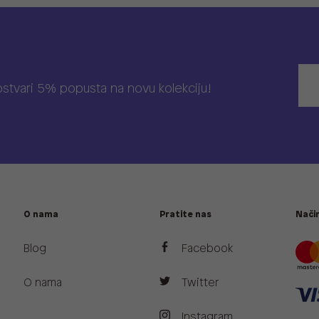
 ostvari 5% popusta na novu kolekciju!
O nama
Pratite nas
Način
Blog
Facebook
O nama
Twitter
Instagram