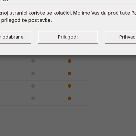
Dostupno
Na upit
noj stranici koriste se kolačići. Molimo Vas da pročitate
Po
i prilagodite postavke.
m odabrane
Prilagodi
Prihva