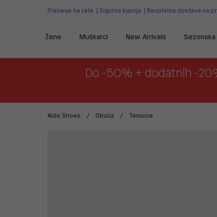
Plaćanje na rate
|
Sigurna kupnja
|
Besplatna dostava na p
Žene
Muškarci
New Arrivals
Sezonska 
Do -50% + dodatnih -20
Aldo Shoes
Obuća
Tenisice