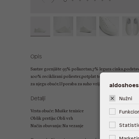
Opis
Sastav gornjište 93% poliuretan,7% legura cinka,podstav
100% reciklirani poliester,potplat termoplastična gu
za njegu obuće,Uporaba za suho vrijeme
aldoshoes
Detalji
Nužni
Vrsta obuće: Muške tenisice
Funkcion
Oblik prstiju: Obli vrh
Statisti
Način obuvanja: Na vezanje
Marketi