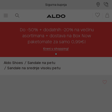
Sigurna kupnja
Besplatna dostava na prodajna mjesta
Plaćanje na rate
Do -50% + dodatnih -20% na većinu
asortimana + dostava na Box Now
paketomate za samo 0,99€!
Kreni u shopping!
Aldo Shoes
Sandale na petu
Sandale na srednje visoku petu