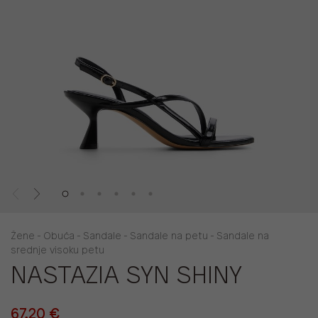
Žene - Obuća - Sandale - Sandale na petu - Sandale na
srednje visoku petu
NASTAZIA SYN SHINY
67,20 €