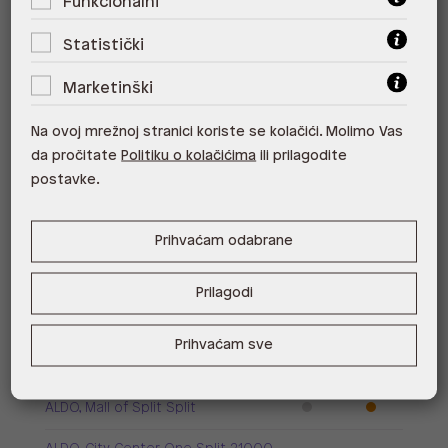
Funkcionalni
Oblik pete: Tanka peta
Oblik prstiju: Četvrtasti vrh
Statistički
Način obuvanja: Na kopčanje
Marketinški
Na ovoj mrežnoj stranici koriste se kolačići. Molimo Vas
Visina pete: 6.35 cm
da pročitate
Politiku o kolačićima
ili prilagodite
postavke.
Raspoloživost po poslovnicama
Poslovnica
Dostupno
Na upit
Prihvaćam odabrane
ALDO, City Center One East 10000
Zagreb
Prilagodi
ALDO, City Center One West
10000 Zagreb
Prihvaćam sve
ALDO, Arena Centar 10020 Zagreb
ALDO, Mall of Split Split