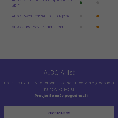
ALDO, City Center One Split 21000
Split
ALDO, Tower Centar 51000 Rijeka
ALDO, Supernova Zadar Zadar
ALDO A-list
Učlani se u ALDO A-list program vjernosti
i ostvari 5% popusta
na novu kolekciju!
Provjerite naše pogodnosti
Pridružite se