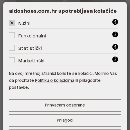
aldoshoes.com.hr upotrebljava kolačiće
Besplatna dostava
OVIE SYN SMOOTH
NIKOLAS SYN SMOOTH
Nužni
79,00 €
39,50 €
105,00 €
52,50 €
*najniža cijena u prethodnih 30
*najniža cijena u prethodnih 30
Funkcionalni
dana
79,00 €
dana
105,00 €
Cijena s -20% u košarici 31,60 €.
Cijena s -20% u košarici 42,00
Štediš 7,90 €!
€. Štediš 10,50 €!
Statistički
Marketinški
%
Na ovoj mrežnoj stranici koriste se kolačići. Molimo Vas
da pročitate
Politiku o kolačićima
ili prilagodite
postavke.
Prihvaćam odabrane
Prilagodi