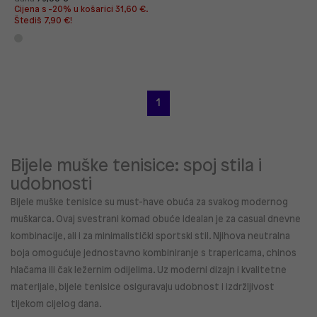
Cijena s -20% u košarici 31,60 €.
Štediš 7,90 €!
1
Bijele muške tenisice: spoj stila i
udobnosti
Bijele muške tenisice
su must-have obuća za svakog modernog
muškarca. Ovaj svestrani komad obuće idealan je za casual dnevne
kombinacije, ali i za minimalistički sportski stil. Njihova neutralna
boja omogućuje jednostavno kombiniranje s trapericama, chinos
hlačama ili čak ležernim odijelima. Uz moderni dizajn i kvalitetne
materijale, bijele tenisice osiguravaju udobnost i izdržljivost
tijekom cijelog dana.