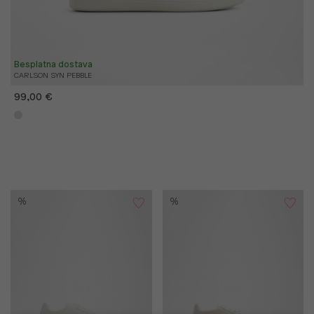
Besplatna dostava
CARLSON SYN PEBBLE
99,00 €
%
%