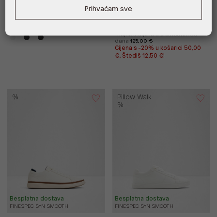
Besplatna dostava
Besplatna dostava
Prihvaćam sve
TODDY SYN SMOOTH
ROCKO SYN PEBBLE
99,00 €
125,00 €
62,50 €
*najniža cijena u prethodnih 30
dana
125,00 €
Cijena s -20% u košarici 50,00
€. Štediš 12,50 €!
%
Pillow Walk
%
Besplatna dostava
Besplatna dostava
FINESPEC SYN SMOOTH
FINESPEC SYN SMOOTH