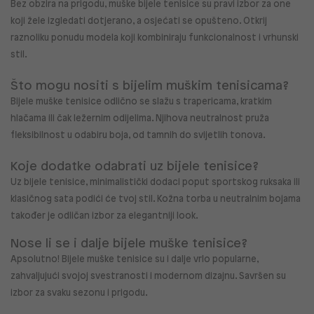
Bez obzira na prigodu,
muške bijele tenisice su pravi izbor za one
koji žele izgledati dotjerano, a osjećati se opušteno. Otkrij
raznoliku ponudu modela koji kombiniraju funkcionalnost i vrhunski
stil.
Što mogu nositi s bijelim muškim tenisicama?
Bijele muške tenisice
odlično se slažu s trapericama, kratkim
hlačama ili čak ležernim odijelima. Njihova neutralnost pruža
fleksibilnost u odabiru boja, od tamnih do svijetlih tonova.
Koje dodatke odabrati uz bijele tenisice?
Uz
bijele tenisice, minimalistički dodaci poput sportskog ruksaka ili
klasičnog sata podići će tvoj stil. Kožna torba u neutralnim bojama
također je odličan izbor za elegantniji look.
Nose li se i dalje bijele muške tenisice?
Apsolutno!
Bijele muške tenisice su i dalje vrlo popularne,
zahvaljujući svojoj svestranosti i modernom dizajnu. Savršen su
izbor za svaku sezonu i prigodu.