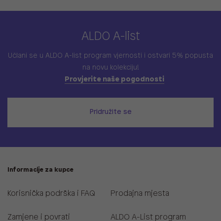
ALDO A-list
Učlani se u ALDO A-list program vjernosti
i ostvari 5% popusta
na novu kolekciju!
Provjerite naše pogodnosti
Pridružite se
Informacije za kupce
Korisnička podrška i FAQ
Prodajna mjesta
Zamjene i povrati
ALDO A-List program