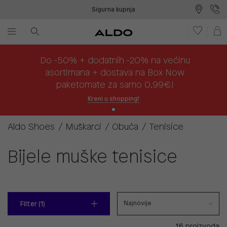
Sigurna kupnja
Besplatna dostava na prodajna mjesta
Plaćanje na rate
Do -50% + dodatnih -20% na većinu
asortimana + dostava na Box Now
paketomate za samo 0,99€!
Kreni u shopping!
Aldo Shoes
Muškarci
Obuća
Tenisice
Bijele muške tenisice
Filter (1)
16 proizvoda